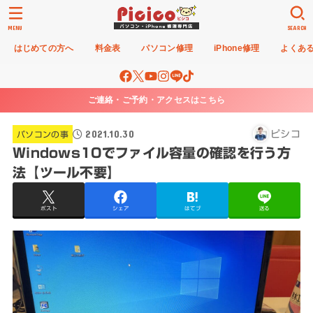
MENU
SEARCH
はじめての方へ
料金表
パソコン修理
iPhone修理
よくあ
ご連絡・ご予約・アクセスはこちら
2021.10.30
ピシコ
パソコンの事
Windows10でファイル容量の確認を行う方
法【ツール不要】
ポスト
シェア
はてブ
送る