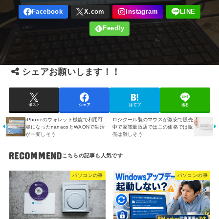
シェアお願いします！！
ポスト
シェア
はてブ
送る
iPhoneのウォレット機能で利用可
ロジクール製のマウスが激安で販売
能になったnanacoとWAONで生活
中で家電量販店ではこの価格では販
が一変しそう
売は難しそう
RECOMMEND
パソコンの事
パソコンの事