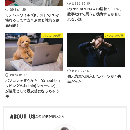
2026.05.15
Ryzen AI 9 HX 470搭載ミニPC、
2024.11.10
数字だけで買うと後悔するかもし
モンハンワイルズβテストでPCが
れない話
壊れるって本当？原因と対策を徹
底解説！
パソコンの事
パソコンの事
2018.07.15
2023.01.25
個人売買で購入したパーツが不良
パソコンを買うなら「Yahoo!ショ
品だった
ッピングのJoshin(ジョーシン)」
が結果として最安値になっちゃう
件
ABOUT US