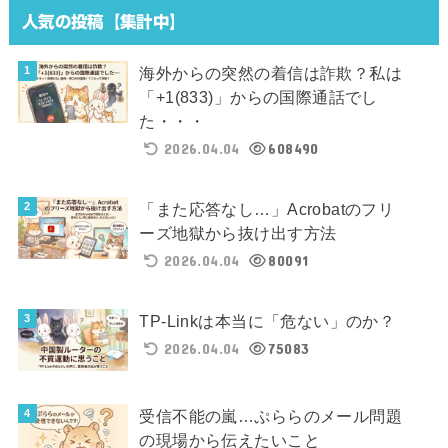
人気の投稿【集計中】
海外からの突然の着信は詐欺？私は
「+1(833)」からの国際通話でし
た・・・
2026.04.04
608490
「また応答なし…」Acrobatのフリ
ーズ地獄から抜け出す方法
2026.04.04
80091
TP-Linkは本当に「危ない」のか？
2026.04.04
75083
受信不能の嵐…ぷららのメール問題
の現場から伝えたいこと