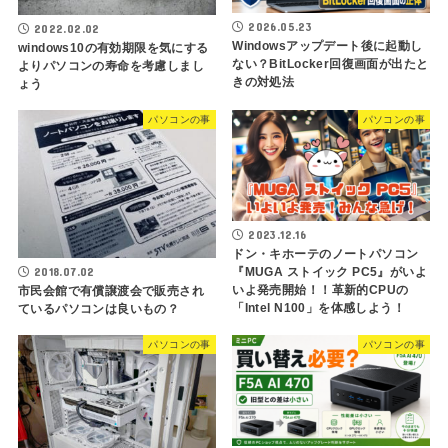
2026.05.23
2022.02.02
Windowsアップデート後に起動し
windows10の有効期限を気にする
ない？BitLocker回復画面が出たと
よりパソコンの寿命を考慮しまし
きの対処法
ょう
パソコンの事
パソコンの事
2023.12.16
ドン・キホーテのノートパソコン
2018.07.02
『MUGA ストイック PC5』がいよ
いよ発売開始！！革新的CPUの
市民会館で有償譲渡会で販売され
「Intel N100」を体感しよう！
ているパソコンは良いもの？
パソコンの事
パソコンの事