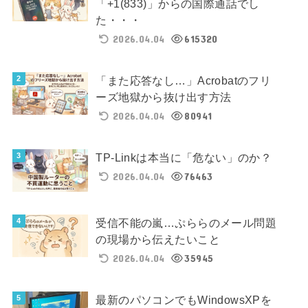
「+1(833)」からの国際通話でし
た・・・
2026.04.04
615320
「また応答なし…」Acrobatのフリ
ーズ地獄から抜け出す方法
2026.04.04
80941
TP-Linkは本当に「危ない」のか？
2026.04.04
76463
受信不能の嵐…ぷららのメール問題
の現場から伝えたいこと
2026.04.04
35945
最新のパソコンでもWindowsXPを