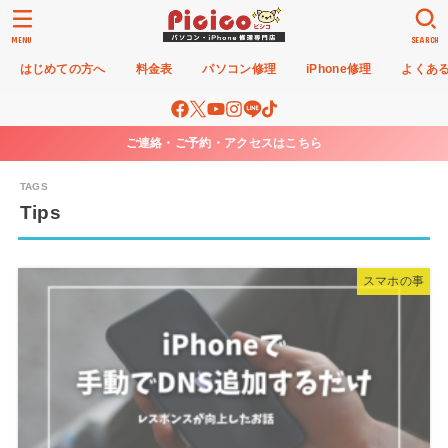
MENU
SEARCH
はじめての方へ
料金表
パソコン修理
iPhone修理
よくあ
ご連絡・ご予約・アクセスはこちら
Tips
スマホの事