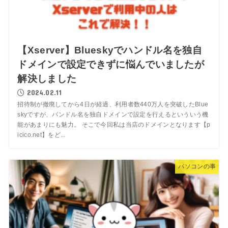
【Xserver】Blueskyでハンドル名を独自
ドメインで設定できずに悩んでいましたが
解決しました
2024.02.11
招待制が撤廃してから4日が経過、利用者数440万人を突破したBlue
skyですが、バンドル名を独自ドメインで設定を行えるといういう機
能があまりにも魅力。 そこで今回私は当店のドメインとなります【p
icico.net】をど...
パソコンの事