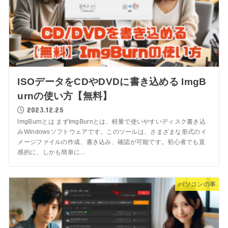
ISOデータをCDやDVDに書き込める ImgB
urnの使い方【無料】
2023.12.25
ImgBurnとは まずImgBurnとは、軽量で使いやすいディスク書き込
みWindowsソフトウェアです。このツールは、さまざまな形式のイ
メージファイルの作成、書き込み、確認が可能です。初心者でも直
感的に、しかも簡単に...
パソコンの事