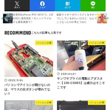
ポスト
シェア
はてブ
送る
次世代GeForce RTX 5070 Ti、2月
仮面ライダーガヴってグミをモチー
20日に発売決定！モンハンワイル
フにしているみたいだけど、なんで
ズも最高画質で！
こうなったのか考えてみた
RECOMMEND
パソコンの事
パソコンの事
2021.04.21
サンワサプライの電動エアダスタ
2022.11.04
ー【 200-CD065】は威力はそこそ
パソコンでアイコンが開けないの
こです
は、マウスの左ボタンが壊れてな
い？
パソコンの事
パソコンの事