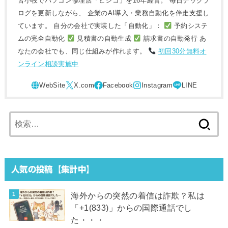
苫小牧でパソコン修理店「ピシコ」を16年経営。 毎日テックブ
ログを更新しながら、 企業のAI導入・業務自動化を伴走支援し
ています。 自分の会社で実装した「自動化」：
予約システ
ムの完全自動化
見積書の自動生成
請求書の自動発行 あ
なたの会社でも、同じ仕組みが作れます。
初回30分無料オ
ンライン相談実施中
検
索:
人気の投稿【集計中】
海外からの突然の着信は詐欺？私は
「+1(833)」からの国際通話でし
た・・・