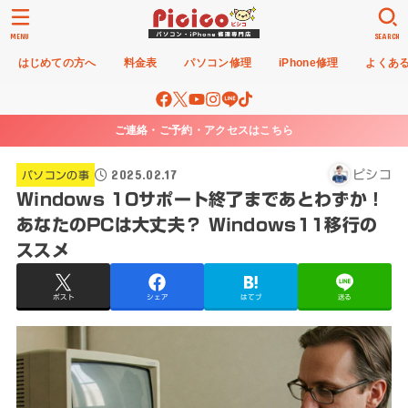
MENU
SEARCH
はじめての方へ
料金表
パソコン修理
iPhone修理
よくあ
ご連絡・ご予約・アクセスはこちら
2025.02.17
ピシコ
パソコンの事
Windows 10サポート終了まであとわずか！
あなたのPCは大丈夫？ Windows11移行の
ススメ
ポスト
シェア
はてブ
送る