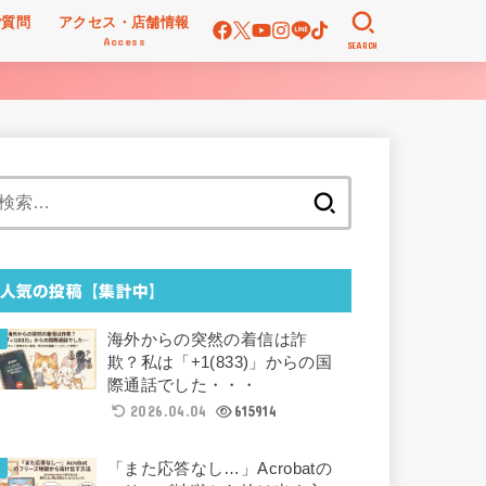
ご質問
アクセス・店舗情報
Access
SEARCH
検
索:
人気の投稿【集計中】
海外からの突然の着信は詐
欺？私は「+1(833)」からの国
際通話でした・・・
2026.04.04
615914
「また応答なし…」Acrobatの