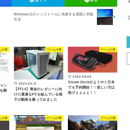
Windows11のインストールに失敗する原因と対処
方法
ムの事
ゲームの事
ゲームの事
2022.08.08
Steam Deckがようやく日本
2024.05.13
チャン
でも予約開始！！欲しい方は
【FF14】黄金のレガシーに向
を開
急げぇぇぇぇ！！
けた最適なPCを組んでいる様
子の動画を撮ってみました
ムの事
ゲームの事
ゲームの事