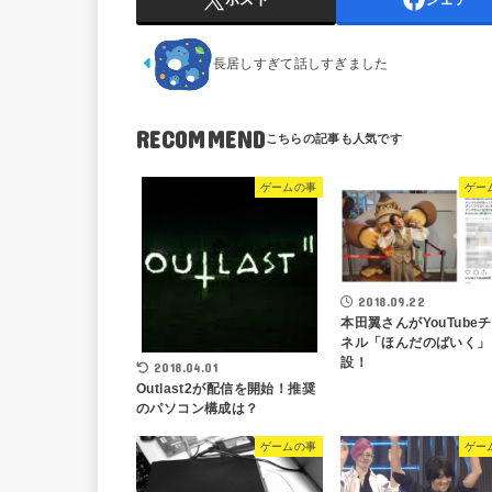
長居しすぎて話しすぎました
RECOMMEND
ゲームの事
ゲー
2018.09.22
本田翼さんがYouTube
ネル「ほんだのばいく」
設！
2018.04.01
Outlast2が配信を開始！推奨
のパソコン構成は？
ゲームの事
ゲー