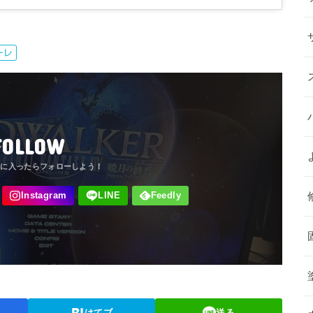
ーレ
FOLLOW
はてブ
送る