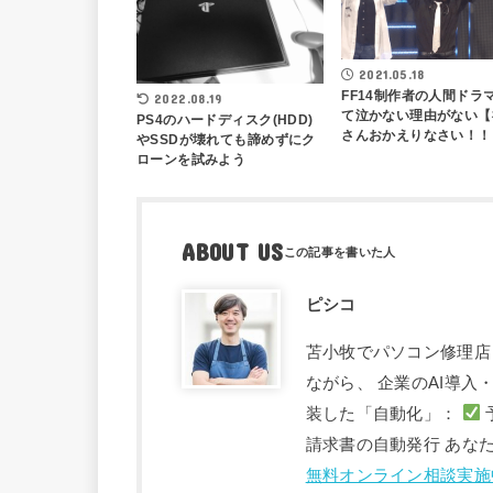
2021.05.18
FF14制作者の人間ドラ
2022.08.19
て泣かない理由がない【
PS4のハードディスク(HDD)
さんおかえりなさい！！
やSSDが壊れても諦めずにク
ローンを試みよう
ABOUT US
ピシコ
苫小牧でパソコン修理店
ながら、 企業のAI導
装した「自動化」：
請求書の自動発行 あな
無料オンライン相談実施