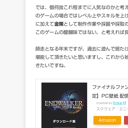
では、個何故これ程までに人気なのかと考
のゲームの場合ではレベル上やスキルを上
に加えて
金策
として制作作業や採掘や採取
このゲームの醍醐味ではない、と考えれば
師走となる年末ですが、過去に遊んで居た
堪能して頂きたいと思いますし、これから
きたいですね。
ファイナルファンタ
定】PC壁紙 配信
created by
Rinker
スクウェア・エニ
Amazon