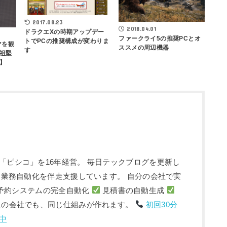
2017.08.23
2018.04.01
ドラクエXの時期アップデー
ファークライ5の推奨PCとオ
トでPCの推奨構成が変わりま
マを観
ススメの周辺機器
す
祖堅
】
「ピシコ」を16年経営。 毎日テックブログを更新し
入・業務自動化を伴走支援しています。 自分の会社で実
予約システムの完全自動化
見積書の自動生成
たの会社でも、同じ仕組みが作れます。
初回30分
中