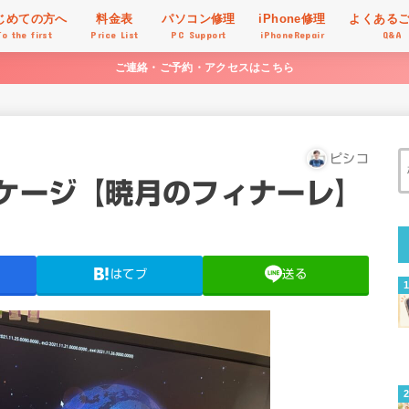
じめての方へ
料金表
パソコン修理
iPhone修理
よくある
To the first
Price List
PC Support
iPhoneRepair
Q&A
ご連絡・ご予約・アクセスはこちら
ピシコ
ッケージ【暁月のフィナーレ】
はてブ
送る