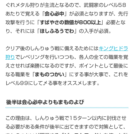
ぐれメタル狩りが主流となるので、武闘家のレベル58
あたりで覚える「
会心必中
」が必須となりますが、先行
攻撃を行うに「
すばやさの数値が800以上
」必要とな
り、それには「
ほしふるうでわ
」の入手が必須。
クリア後のしんりゅう戦に備えるためには
キングヒドラ
狩り
でレベリングを行いつつも、各人の全ての職業を覚
えさせれば楽勝になるのですが、ポイントとして最後に
なる職業を「
まものつかい
」にする事が大事で、これを
レベル99にして〆る事をオススメします。
後半は会心必中よりもまものよび
この理由は、しんりゅう戦で15ターン以内に討伐させ
る必要がある条件が後半に出てきますので対策として、