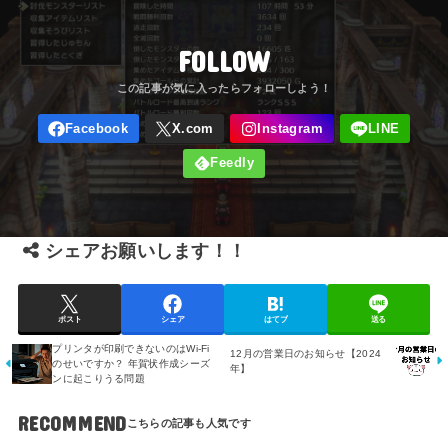
FOLLOW
シェアお願いします！！
ポスト
シェア
はてブ
送る
プリンタが印刷できないのはWi-Fi
12月の営業日のお知らせ【2024
のせいですか？ 年賀状作成シーズ
年】
ンに起こりうる問題
RECOMMEND