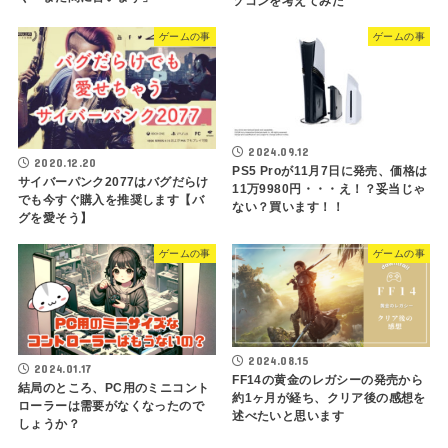
ソコンを考えてみた
ゲームの事
ゲームの事
2024.09.12
2020.12.20
PS5 Proが11月7日に発売、価格は
サイバーパンク2077はバグだらけ
11万9980円・・・え！？妥当じゃ
でも今すぐ購入を推奨します【バ
ない？買います！！
グを愛そう】
ゲームの事
ゲームの事
2024.08.15
2024.01.17
FF14の黄金のレガシーの発売から
結局のところ、PC用のミニコント
約1ヶ月が経ち、クリア後の感想を
ローラーは需要がなくなったので
述べたいと思います
しょうか？