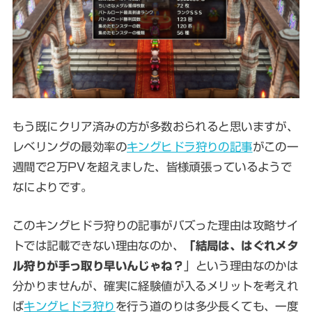
もう既にクリア済みの方が多数おられると思いますが、
レベリングの最効率の
キングヒドラ狩りの記事
がこの一
週間で2万PVを超えました、皆様頑張っているようで
なによりです。
このキングヒドラ狩りの記事がバズった理由は攻略サイ
トでは記載できない理由なのか、
「結局は、はぐれメタ
ル狩りが手っ取り早いんじゃね？
」という理由なのかは
分かりませんが、確実に経験値が入るメリットを考えれ
ば
キングヒドラ狩り
を行う道のりは多少長くても、一度