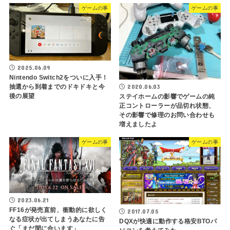
ゲームの事
ゲームの事
2025.06.09
Nintendo Switch2をついに入手！
2020.06.03
抽選から到着までのドキドキと今
後の展望
ステイホームの影響でゲームの純
正コントローラーが品切れ状態、
その影響で修理のお問い合わせも
増えましたよ
ゲームの事
ゲームの事
2023.06.21
FF16が発売直前、衝動的に欲しく
2017.07.05
なる症状が出てしまうあなたに告
DQXが快適に動作する格安BTOパ
ぐ「まだ間に合います」