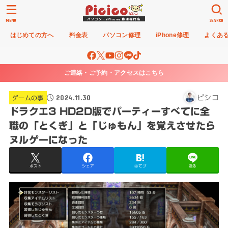
MENU
SEARCH
はじめての方へ
料金表
パソコン修理
iPhone修理
よくあ
ご連絡・ご予約・アクセスはこちら
2024.11.30
ピシコ
ゲームの事
ドラクエ3 HD2D版でパーティーすべてに全
職の「とくぎ」と「じゅもん」を覚えさせたら
ヌルゲーになった
ポスト
シェア
はてブ
送る