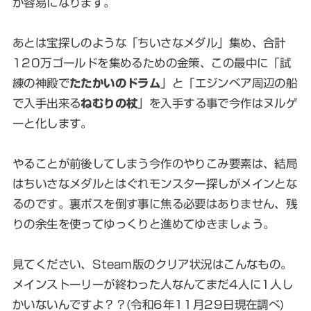
が容易になります。
あとは宝探しのような「ちいさなメダル」集め、合計
120万ゴールドを集めるための金策、この最中に「試
練の神殿で
たたかいのドラム
」と「エジンベア周辺の船
で入手出来る
ねむりの杖
」を入手する事で今作はヌルゲ
ーと化します。
やることが前後してしまう今作のやりこみ要素は、結局
はちいさなメダルとはぐれモンスター探しがメインとな
るのです。裏ボスを倒す事に焦る必要はありません、残
りの余生を使ってゆっくりと進めてゆきましょう。
見てください、Steam版のクリア状況はこんなもの。
メインストーリーが終わった人なんてまだ4人に1人し
かいないんですよ？？(令和6年11月29日現在調べ)