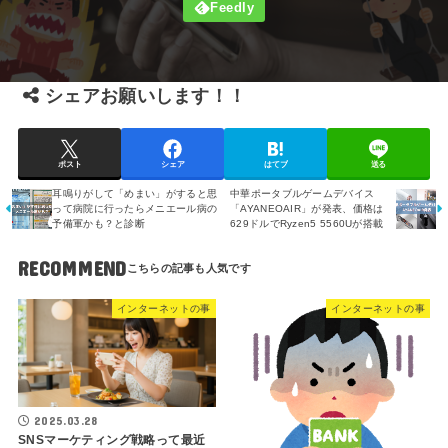
シェアお願いします！！
ポスト
シェア
はてブ
送る
耳鳴りがして「めまい」がすると思
中華ポータブルゲームデバイス
って病院に行ったらメニエール病の
「AYANEOAIR」が発表、価格は
予備軍かも？と診断
629ドルでRyzen5 5560Uが搭載
RECOMMEND
インターネットの事
インターネットの事
2025.03.28
SNSマーケティング戦略って最近