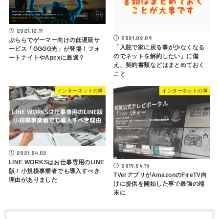
2021.12.11
2021.02.09
ぷららでゲーマー向けの低遅延サ
「入院で家に戻る事が少なくなる
ービス「GGGG光」が登場！フォ
のでネットを解約したい」に備
ートナイトやApexに最適？
え、契約書類などはまとめておく
こと
インターネットの事
インターネットの事
2021.04.02
LINE WORKSはお仕事専用のLINE
2019.04.15
版！小規模事業者でも導入すべき
TVerアプリがAmazonのFireTV向
理由がありました
けに提供を開始した事で最強の端
末に