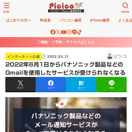
MENU
SEARCH
はじめての方へ
料金表
パソコン修理
iPhone修理
よくあ
ご連絡・ご予約・アクセスはこちら
2022.05.31
ピシコ
インターネットの事
2022年6月1日からパナソニック製品などの
Gmailを使用したサービスが受けられなくなる
ポスト
シェア
はてブ
送る