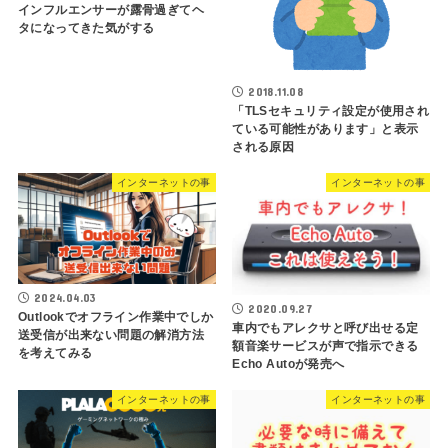
インフルエンサーが露骨過ぎてヘ
タになってきた気がする
2018.11.08
「TLSセキュリティ設定が使用され
ている可能性があります」と表示
される原因
インターネットの事
インターネットの事
2024.04.03
2020.09.27
Outlookでオフライン作業中でしか
車内でもアレクサと呼び出せる定
送受信が出来ない問題の解消方法
額音楽サービスが声で指示できる
を考えてみる
Echo Autoが発売へ
インターネットの事
インターネットの事