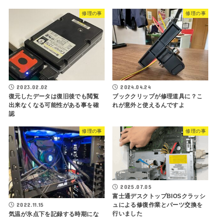
修理の事
修理の事
2023.02.02
2024.04.24
復元したデータは復旧後でも閲覧
ブッククリップが修理道具に？こ
出来なくなる可能性がある事を確
れが意外と使えるんですよ
認
修理の事
修理の事
2025.07.05
富士通デスクトップBIOSクラッシ
2022.11.15
ュによる修復作業とパーツ交換を
行いました
気温が氷点下を記録する時期にな