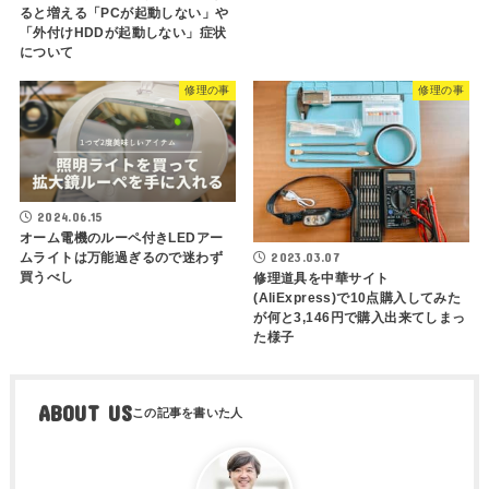
ると増える「PCが起動しない」や
「外付けHDDが起動しない」症状
について
修理の事
修理の事
2024.06.15
オーム電機のルーペ付きLEDアー
2023.03.07
ムライトは万能過ぎるので迷わず
買うべし
修理道具を中華サイト
(AliExpress)で10点購入してみた
が何と3,146円で購入出来てしまっ
た様子
ABOUT US