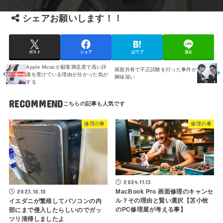
シェアお願いします！！
ポスト
シェア
はてブ
送る
Apple Musicが顧客満足度で高い評
画面共有で不正試験を行った事件が
価を受けている理由が分かった気が
興味深い
する
RECOMMEND
修理の事
修理の事
2024.11.13
MacBook Pro 画面修理のキャンセ
2023.10.10
ル？その理由と賢い選択【苫小牧
イエダニが繁殖してパソコンの内
のPC修理屋が考える事】
部にまで侵入したらしいのでガッ
ツリ清掃しましたよ