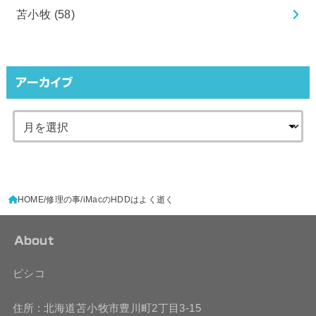
苫小牧
(58)
アーカイブ
HOME
修理の事
iMacのHDDはよく逝く
About
ピシコ
住所 : 北海道苫小牧市豊川町2丁目3-15