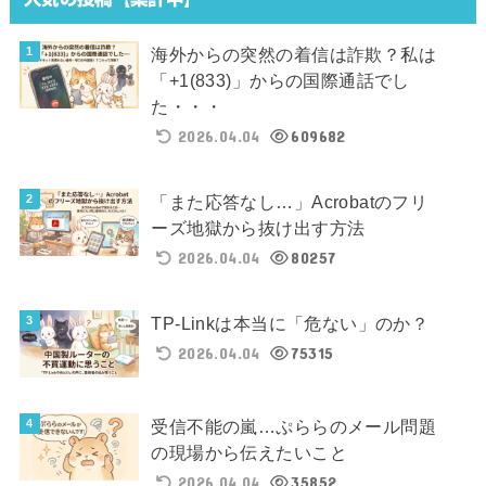
海外からの突然の着信は詐欺？私は
「+1(833)」からの国際通話でし
た・・・
2026.04.04
609682
「また応答なし…」Acrobatのフリ
ーズ地獄から抜け出す方法
2026.04.04
80257
TP-Linkは本当に「危ない」のか？
2026.04.04
75315
受信不能の嵐…ぷららのメール問題
の現場から伝えたいこと
2026.04.04
35852