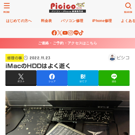
MENU
SEARCH
はじめての方へ
料金表
パソコン修理
iPhone修理
よくあ
ご連絡・ご予約・アクセスはこちら
2022.11.23
ピシコ
修理の事
iMacのHDDはよく逝く
ポスト
シェア
はてブ
送る