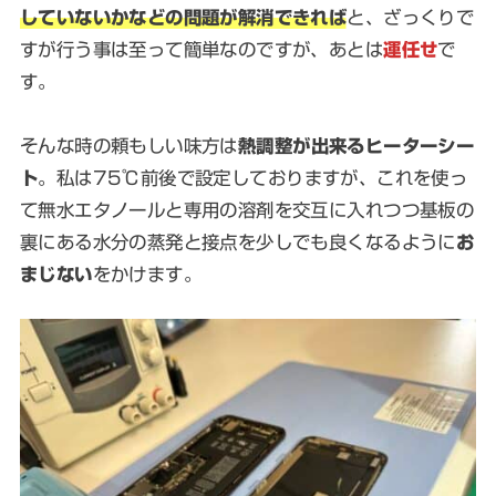
していないかなどの問題が解消できれば
と、ざっくりで
すが行う事は至って簡単なのですが、あとは
運任せ
で
す。
そんな時の頼もしい味方は
熱調整が出来るヒーターシー
ト
。私は75℃前後で設定しておりますが、これを使っ
て無水エタノールと専用の溶剤を交互に入れつつ基板の
裏にある水分の蒸発と接点を少しでも良くなるように
お
まじない
をかけます。