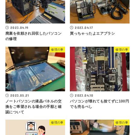
2023.04.19
2023.04.17
廃棄を依頼され回収したパソコン
買っちゃったよエアブラシ
の修理
修理の事
修理の事
2023.05.21
2023.04.10
ノートパソコンの液晶パネルの交
パソコンが壊れても捨てずに100円
換をご希望される場合の手順と確
でも売るべし
認について
修理の事
修理の事