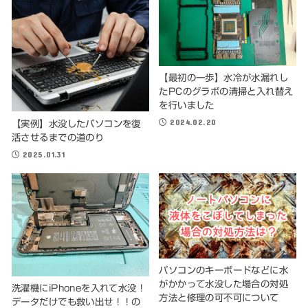
【最初の一歩】水冷が水漏れし
たPCのグラボの清掃と入れ替え
を行いました
2024.02.20
【実例】水没したパソコンを復
活させるまでの道のり
2025.01.31
パソコンのキーボードなどに水
がかかって水没した場合の対処
洗濯機にiPhoneを入れて水没！
方法と修理の可不可について
データだけでも救い出せ！！の