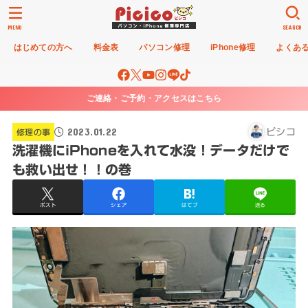
MENU
SEARCH
はじめての方へ
料金表
パソコン修理
iPhone修理
よくあ
ご連絡・ご予約・アクセスはこちら
2023.01.22
ピシコ
修理の事
洗濯機にiPhoneを入れて水没！データだけで
も救い出せ！！の巻
ポスト
シェア
はてブ
送る