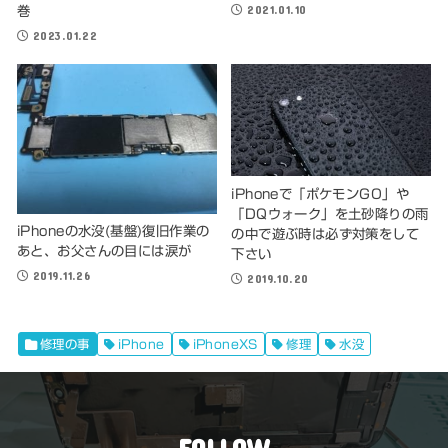
2021.01.10
巻
2023.01.22
iPhoneで「ポケモンGO」や
「DQウォーク」を土砂降りの雨
iPhoneの水没(基盤)復旧作業の
の中で遊ぶ時は必ず対策をして
あと、お父さんの目には涙が
下さい
2019.11.26
2019.10.20
修理の事
iPhone
iPhoneXS
修理
水没