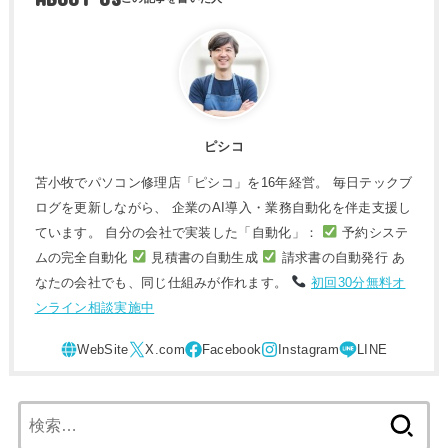
ピシコ
苫小牧でパソコン修理店「ピシコ」を16年経営。 毎日テックブ
ログを更新しながら、 企業のAI導入・業務自動化を伴走支援し
ています。 自分の会社で実装した「自動化」：
予約システ
ムの完全自動化
見積書の自動生成
請求書の自動発行 あ
なたの会社でも、同じ仕組みが作れます。
初回30分無料オ
ンライン相談実施中
検
索: