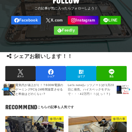
FOLLOW
シェアお願いします！！
ポスト
シェア
はてブ
送る
電気代が値上がり！？600W電源の
Let's note(レッツノート)が1月20
ゲーミングPCを24時間放置させる
日に発売。ハイスペックモデル
と料金はどのくらい？
で・・・42万円！！(えっ！？)
RECOMMEND
修理の事
修理の事