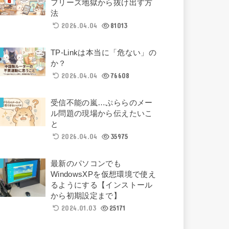
フリーズ地獄から抜け出す方
法
2026.04.04
81013
TP-Linkは本当に「危ない」の
か？
2026.04.04
76608
受信不能の嵐…ぷららのメー
ル問題の現場から伝えたいこ
と
2026.04.04
35975
最新のパソコンでも
WindowsXPを仮想環境で使え
るようにする【インストール
から初期設定まで】
2024.01.03
25171