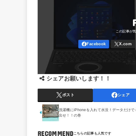
シェアお願いします！！
ポスト
シェア
洗濯機にiPhoneを入れて水没！データだけで
出せ！！の巻
RECOMMEND