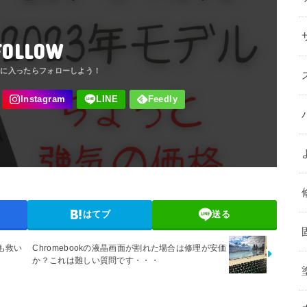
FOLLOW
はてブ
送る
も救い
Chromebookの液晶画面が割れた場合は修理が安価
か？これは難しい質問です・・・