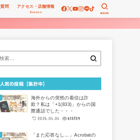
ご質問
アクセス・店舗情報
Access
SEARCH
検
索:
人気の投稿【集計中】
海外からの突然の着信は詐
欺？私は「+1(833)」からの国
際通話でした・・・
2026.04.04
615759
「また応答なし…」Acrobatの