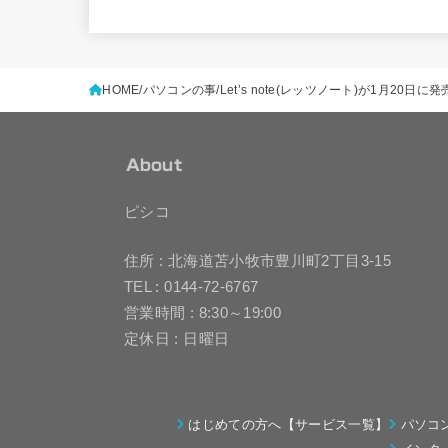
HOME
パソコンの事
Let’s note(レッツノート)が1月2
About
ピシコ
住所 : 北海道苫小牧市豊川町2丁目3-15
TEL : 0144-72-6767
営業時間 : 8:30～19:00
定休日 : 日曜日
はじめての方へ【サービス一覧】
パソコ