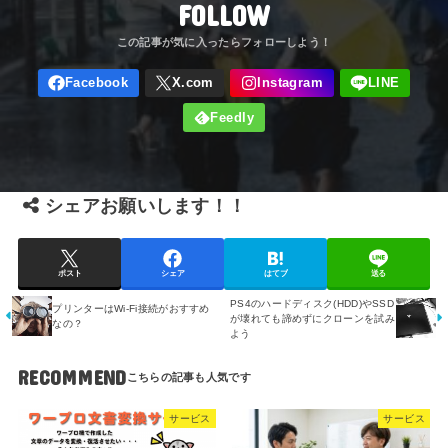
FOLLOW
シェアお願いします！！
ポスト
シェア
はてブ
送る
PS4のハードディスク(HDD)やSSD
プリンターはWi-Fi接続がおすすめ
が壊れても諦めずにクローンを試み
なの？
よう
RECOMMEND
サービス
サービス