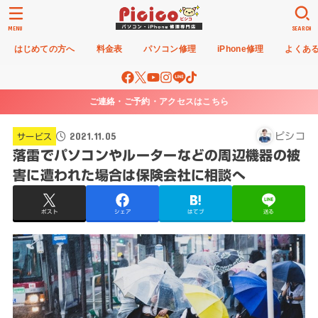
MENU
SEARCH
はじめての方へ
料金表
パソコン修理
iPhone修理
よくあ
ご連絡・ご予約・アクセスはこちら
2021.11.05
ピシコ
サービス
落雷でパソコンやルーターなどの周辺機器の被
害に遭われた場合は保険会社に相談へ
ポスト
シェア
はてブ
送る