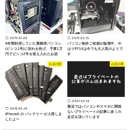
2019.04.20
2019.05.16
9年間利用していた業務用パソコン
パソコン制作ご依頼が急増中、や
(ピシコ1号)に別れを告げ、予算1万
はりFF14は今でも大人気のようで
円でピシコ2号を迎え入れたお話
す
お店の事
お店の事
2021.02.18
最近ではパソコンやスマホに関係
2018.05.30
ないプライベートの記事に多くの
iPhone6 の バッテリー が入荷しま
反応を頂いています
したよー