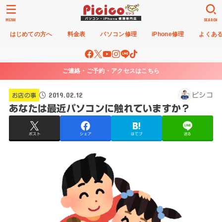
MENU
SEARCH
はじめての方へ
料金表
パソコン修理
iPhone修理
よくあ
ご連絡・ご予約・アクセスはこちら
2019.02.12
ピシコ
お店の事
あなたは最近パソコンに触れていますか？
ポスト
シェア
はてブ
送る