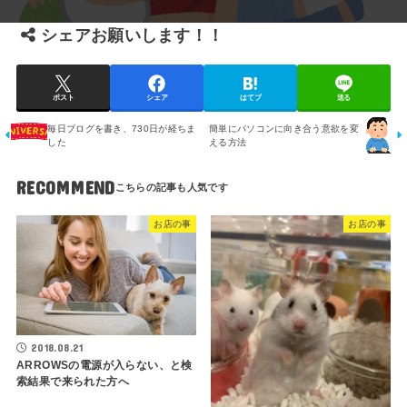
シェアお願いします！！
ポスト
シェア
はてブ
送る
毎日ブログを書き、730日が経ちま
簡単にパソコンに向き合う意欲を変
した
える方法
RECOMMEND
お店の事
お店の事
2018.08.21
ARROWSの電源が入らない、と検
索結果で来られた方へ