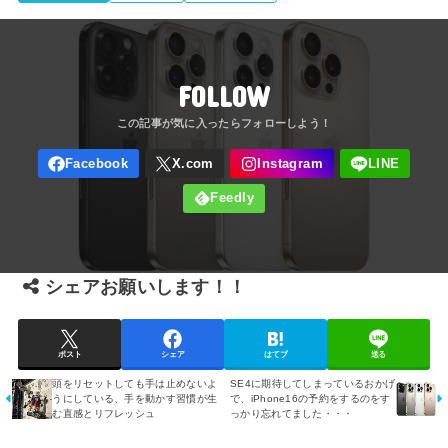
FOLLOW
シェアお願いします！！
ポスト
シェア
はてブ
送る
頭をリセットしても手は止めないよ
SE4に期待してしまっているおかげ
うにしている、手を動かす習慣が生
で、iPhone16の予約をするのをす
む直感とリフレッシュ
っかり忘れてました・・・