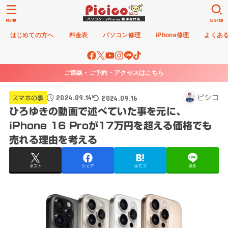
MENU
SEARCH
はじめての方へ
料金表
パソコン修理
iPhone修理
よくあ
ご連絡・ご予約・アクセスはこちら
2024.09.14
2024.09.16
ピシコ
スマホの事
ひろゆきの動画で述べていた事を元に、
iPhone 16 Proが17万円を超える価格でも
売れる理由を考える
ポスト
シェア
はてブ
送る