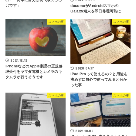
の？「簡単に言えば現代版の〇〇
〇です」
docomoがAndroidスマホの
Galaxy端末を即日修理可能に
スマホの事
スマホの事
2021.12.12
iPhoneなどのApple製品の正規修
2020.04.17
理受付をヤマダ電機とカメラのキ
iPad Proって使えるの？と用途を
タムラが行うそうです
決めずに無心で使ってみると分か
った事
スマホの事
スマホの事
2021.10.04