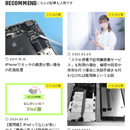
RECOMMEND
スマホの事
スマホの事
2023.05.20
2017.10.12
「スマホ用電子証明書搭載サービ
iPhoneでタッチの感度が悪い場合
ス」を利用の場合、修理や回収や
の応急処置
売却を行う場合に失効手続きを行
わなければ超危険というお話
スマホの事
スマホの事
2024.05.09
【質問箱】iPadってなにが良い
2022.09.23