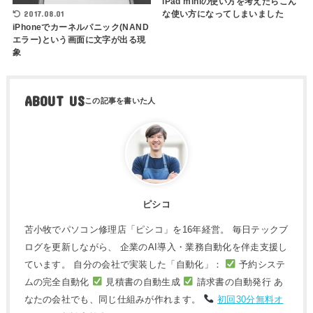
iPad miniの使い方を考えたらこん
2017.08.01
な使い方になってしまいました
iPhoneでカーネルパニック(NAND
エラー)という画面に文字が出る現
象
ABOUT US
ピシコ
苫小牧でパソコン修理店「ピシコ」を16年経営。 毎日テックブ
ログを更新しながら、 企業のAI導入・業務自動化を伴走支援し
ています。 自分の会社で実装した「自動化」：
予約システ
ムの完全自動化
見積書の自動生成
請求書の自動発行 あ
なたの会社でも、同じ仕組みが作れます。
初回30分無料オ