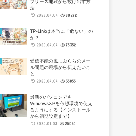
フリーズ地獄から抜け出す方
法
2026.04.04
80272
TP-Linkは本当に「危ない」の
か？
2026.04.04
75352
受信不能の嵐…ぷららのメー
ル問題の現場から伝えたいこ
と
2026.04.04
35855
最新のパソコンでも
WindowsXPを仮想環境で使え
るようにする【インストール
から初期設定まで】
2024.01.03
25054