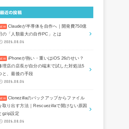
最近の投稿
Claudeが半導体を自作へ｜開発費750億
円の「人類最大の自作PC」とは
2026.08.06
iPhoneが熱い・重いはiOS 26のせい？
修理店の店長が自分の端末で試した対処法5
つと、最後の手段
2026.08.06
Clonezillaのバックアップからファイル
を取り出す方法｜Rescuezillaで開けない原因
とgzip設定
2026.08.06