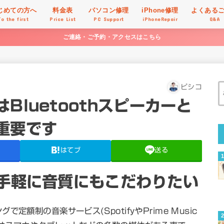
じめての方へ
料金表
パソコン修理
iPhone修理
よくある
To the first
Price List
PC Support
iPhoneRepair
Q&A
ご連絡・ご予約・アクセスはこちら
ピシコ
Bluetoothスピーカーと
重要です
はてブ
送る
どで手軽に音質にもこだわりたい
額制の音楽サービス(SpotifyやPrime Music