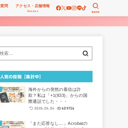
ご質問
アクセス・店舗情報
Access
SEARCH
検
索:
人気の投稿【集計中】
海外からの突然の着信は詐
欺？私は「+1(833)」からの国
際通話でした・・・
2026.04.04
609756
「また応答なし…」Acrobatの