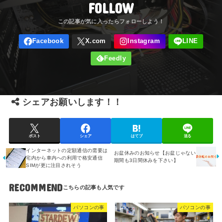
FOLLOW
シェアお願いします！！
ポスト
シェア
はてブ
送る
インターネットの定額通信の需要は
お盆休みのお知らせ【お盆じゃない
宅内から車内への利用で格安通信
期間も3日間休みを下さい】
SIMが更に注目されそう
RECOMMEND
パソコンの事
パソコンの事