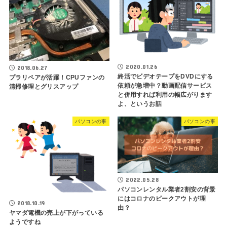
2020.01.26
2018.06.27
終活でビデオテープをDVDにする
プラリペアが活躍！CPUファンの
依頼が急増中？動画配信サービス
清掃修理とグリスアップ
と併用すれば利用の幅広がります
よ、というお話
パソコンの事
パソコンの事
2022.05.28
パソコンレンタル業者2割安の背景
にはコロナのピークアウトが理
2018.10.19
由？
ヤマダ電機の売上が下がっている
ようですね