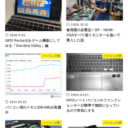
2025.12.12
修理屋の必需品！DP・HDMI・
2018.11.05
VGAすべて揃うモニターを急いで
導入した話
GPD Pocket2をゲーム機器にして
みる「Stardew Valley」編
パソコンの事
パソコンの事
2024.04.21
HPのノートパソコンのファンクシ
2017.09.23
ョンキーが標準で無効になってい
パソコン用のメモリ(DRAM)が高騰
るので有効にする
中
パソコンの事
パソコンの事