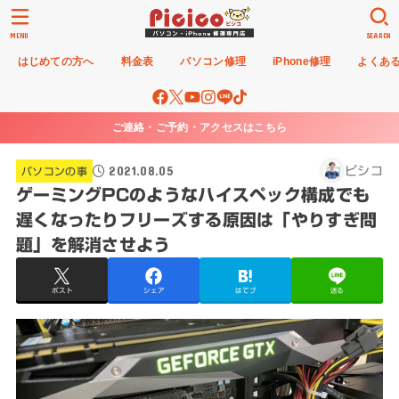
MENU
SEARCH
はじめての方へ
料金表
パソコン修理
iPhone修理
よくあ
ご連絡・ご予約・アクセスはこちら
2021.08.05
ピシコ
パソコンの事
ゲーミングPCのようなハイスペック構成でも
遅くなったりフリーズする原因は「やりすぎ問
題」を解消させよう
ポスト
シェア
はてブ
送る