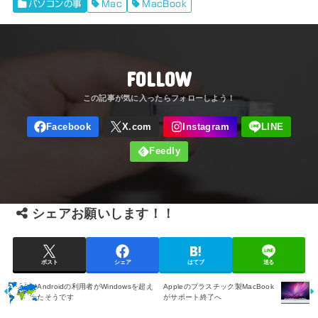
パソコンの事
Mac
MacBook
FOLLOW
シェアお願いします！！
ポスト
シェア
はてブ
送る
Androidの利用者がWindowsを超え
Appleのプラスチック製MacBook
たそうです
がサポート終了へ