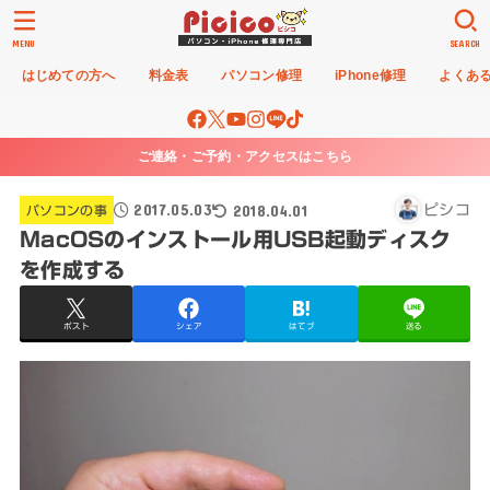
MENU
SEARCH
はじめての方へ
料金表
パソコン修理
iPhone修理
よくあ
ご連絡・ご予約・アクセスはこちら
2017.05.03
2018.04.01
ピシコ
パソコンの事
MacOSのインストール用USB起動ディスク
を作成する
ポスト
シェア
はてブ
送る