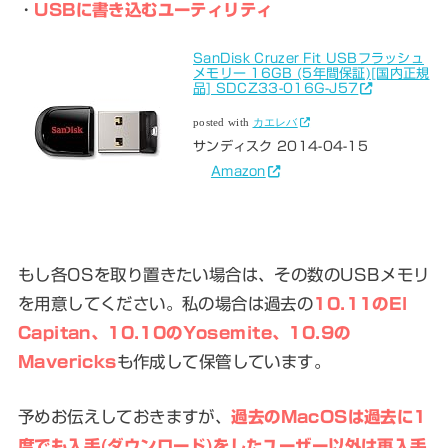
・
USBに書き込むユーティリティ
SanDisk Cruzer Fit USBフラッシュ
メモリー 16GB (5年間保証)[国内正規
品] SDCZ33-016G-J57
posted with
カエレバ
サンディスク 2014-04-15
Amazon
もし各OSを取り置きたい場合は、その数のUSBメモリ
を用意してください。私の場合は過去の
10.11のEl
Capitan、10.10のYosemite、10.9の
Mavericks
も作成して保管しています。
予めお伝えしておきますが、
過去のMacOSは過去に1
度でも入手(ダウンロード)をしたユーザー以外は再入手