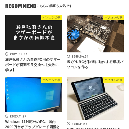
RECOMMEND
パソコンの事
パソコンの事
2021.02.03
2018.04.01
瀬戸弘司さんの自作PC用のマザー
i5でPUBGが快適に動作する環境パ
ボードが初期不良交換へ【失敗に
ソコンを作る
学ぶ】
パソコンの事
パソコンの事
2023.11.24
Windows 11対応外のPC、国内
2018.11.25
2000万台がアップグレード困難と