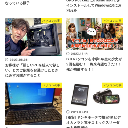
GPD Pocket2にUbuntu MATEを
なっている様子
インストールしてWindows10にお
別れを
パソコンの事
パソコンの事
2023.12.14
BTOパソコンを小学6年生の少女が
2023.08.06
5回も組む！！将来有望な子だ！！
お客様が「新しいPCを組んで欲し
俺が補償する！！
い」とのご依頼をお受けしたとき
に必ずお聞きすること
パソコンの事
パソコンの事
2019.09.28
[激安] ドンキホーテで格安4Kビデ
オカメラと電子コミックスリーダ
ーを発売開始