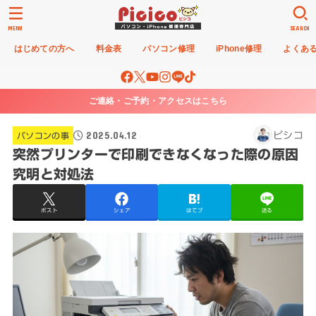
MENU
SEARCH
はじめての方へ
料金表
パソコン修理
iPhone修理
よくあ
ご連絡・ご予約・アクセスはこちら
2025.04.12
ピシコ
パソコンの事
突然プリンターで印刷できなくなった際の原因
究明と対処法
ポスト
シェア
はてブ
送る