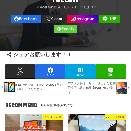
シェアお願いします！！
ポスト
シェア
はてブ
送る
タブレットは「カバー無し」だと利
iPad mini(Wi-Fiモデル)が2021年の
用頻度が増える説【iPad Proの場
ベストバイだと思う
合】
RECOMMEND
パソコンの事
パソコンの事