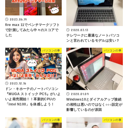
2023.06.19
fire max 11でベンチマークソフト
2020.03.13
で計測してみたら中々のスコアで
した
テレワークに最適なノートパソコ
ンと言われているモデルは安い？
パソコンの事
パソコンの事
2023.12.16
ドン・キホーテのノートパソコン
2020.01.09
『MUGA ストイック PC5』がいよ
いよ発売開始！！革新的CPUの
Windows10とダイアルアップ接続
「Intel N100」を体感しよう！
の相性は悪いのではなく○○○設定が
影響しているのが原因
パソコンの事
パソコンの事