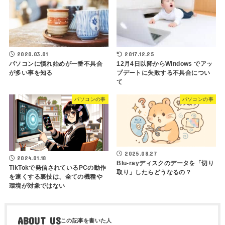
2020.03.01
2017.12.25
パソコンに慣れ始めが一番不具合
12月4日以降からWindows でアッ
が多い事を知る
プデートに失敗する不具合につい
て
パソコンの事
パソコンの事
2025.08.27
2024.01.18
Blu-rayディスクのデータを「切り
TikTokで発信されているPCの動作
取り」したらどうなるの？
を速くする裏技は、全ての機種や
環境が対象ではない
ABOUT US