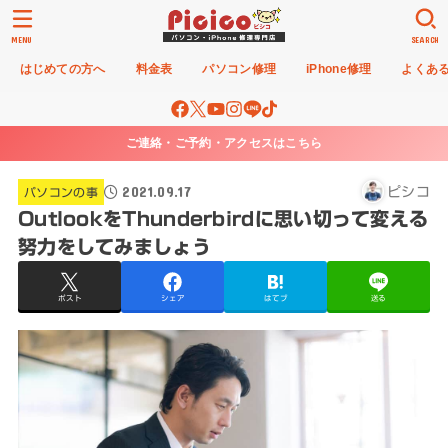
MENU
SEARCH
はじめての方へ
料金表
パソコン修理
iPhone修理
よくあ
ご連絡・ご予約・アクセスはこちら
2021.09.17
ピシコ
パソコンの事
OutlookをThunderbirdに思い切って変える
努力をしてみましょう
ポスト
シェア
はてブ
送る