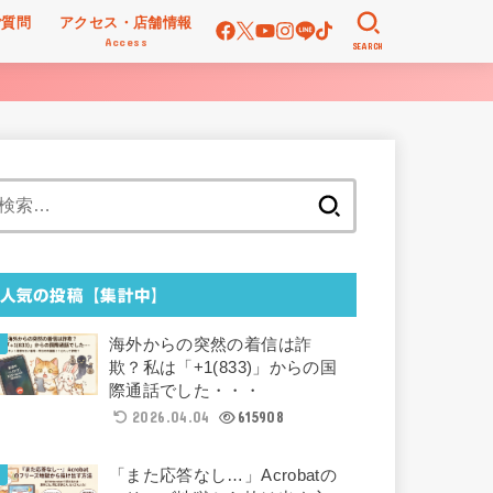
ご質問
アクセス・店舗情報
Access
SEARCH
検
索:
人気の投稿【集計中】
海外からの突然の着信は詐
欺？私は「+1(833)」からの国
際通話でした・・・
2026.04.04
615908
「また応答なし…」Acrobatの