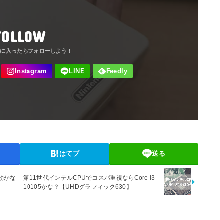
FOLLOW
はてブ
送る
効かな
第11世代インテルCPUでコスパ重視ならCore i3
10105かな？【UHDグラフィック630】