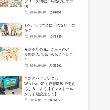
フリーズ地獄から抜け出す方
法
2026.04.04
81051
TP-Linkは本当に「危ない」の
か？
2026.04.04
76685
受信不能の嵐…ぷららのメー
ル問題の現場から伝えたいこ
と
2026.04.04
35992
最新のパソコンでも
WindowsXPを仮想環境で使え
るようにする【インストール
から初期設定まで】
2024.01.03
25177