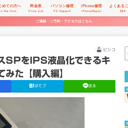
じめての方へ
料金表
パソコン修理
iPhone修理
よくある
To the first
Price List
PC Support
iPhoneRepair
Q&A
ご連絡・ご予約・アクセスはこちら
ピシコ
スSPをIPS液晶化できるキ
てみた【購入編】
はてブ
送る