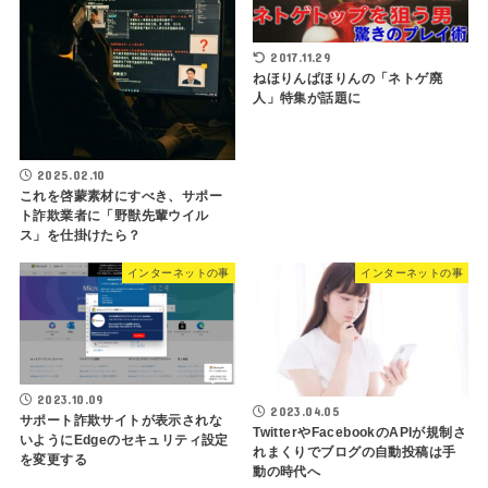
2017.11.29
ねほりんぱほりんの「ネトゲ廃
人」特集が話題に
2025.02.10
これを啓蒙素材にすべき、サポー
ト詐欺業者に「野獣先輩ウイル
ス」を仕掛けたら？
インターネットの事
インターネットの事
2023.10.09
2023.04.05
サポート詐欺サイトが表示されな
TwitterやFacebookのAPIが規制さ
いようにEdgeのセキュリティ設定
れまくりでブログの自動投稿は手
を変更する
動の時代へ