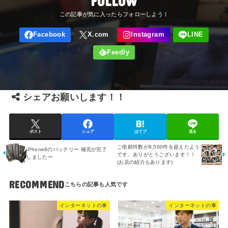
FOLLOW
シェアお願いします！！
ポスト
シェア
はてブ
送る
ご依頼件数が9,500件を超えたよう
iPhone6のバッテリー 補充が完了
です、ありがとうございます！！
しましたー
(お店の紹介もあります)
RECOMMEND
インターネットの事
インターネットの事