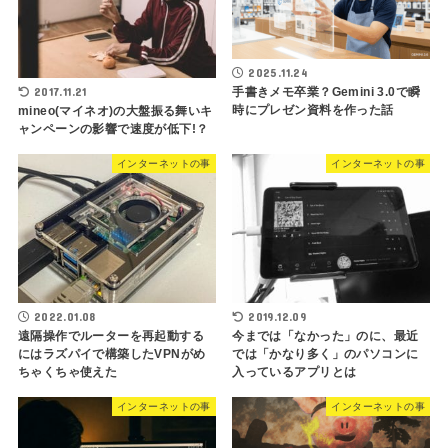
2025.11.24
手書きメモ卒業？Gemini 3.0で瞬
2017.11.21
時にプレゼン資料を作った話
mineo(マイネオ)の大盤振る舞いキ
ャンペーンの影響で速度が低下!？
インターネットの事
インターネットの事
2022.01.08
2019.12.09
遠隔操作でルーターを再起動する
今までは「なかった」のに、最近
にはラズパイで構築したVPNがめ
では「かなり多く」のパソコンに
ちゃくちゃ使えた
入っているアプリとは
インターネットの事
インターネットの事