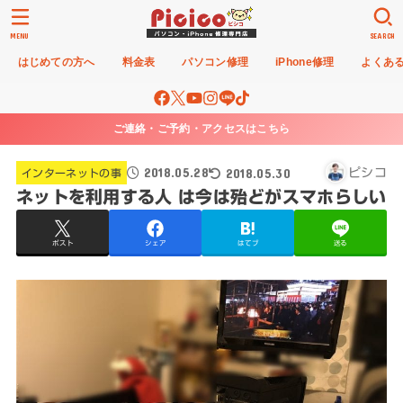
MENU
SEARCH
はじめての方へ
料金表
パソコン修理
iPhone修理
よくあ
ご連絡・ご予約・アクセスはこちら
2018.05.28
2018.05.30
ピシコ
インターネットの事
ネットを利用する人 は今は殆どがスマホらしい
ポスト
シェア
はてブ
送る