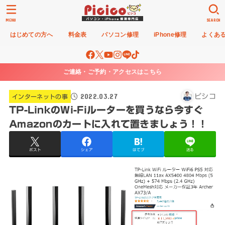
MENU
SEARCH
はじめての方へ
料金表
パソコン修理
iPhone修理
よくあ
ご連絡・ご予約・アクセスはこちら
2022.03.27
ピシコ
インターネットの事
TP-LinkのWi-Fiルーターを買うなら今すぐ
Amazonのカートに入れて置きましょう！！
ポスト
シェア
はてブ
送る