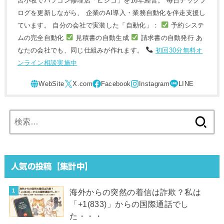
苫小牧でパソコン修理店「ピシコ」を16年経営。 毎日テックブ
ログを更新しながら、 企業のAI導入・業務自動化を伴走支援し
ています。 自分の会社で実装した「自動化」：
予約システ
ムの完全自動化
見積書の自動生成
請求書の自動発行 あ
なたの会社でも、同じ仕組みが作れます。
初回30分無料オ
ンライン相談実施中
検
索:
人気の投稿【集計中】
海外からの突然の着信は詐欺？私は
「+1(833)」からの国際通話でし
た・・・