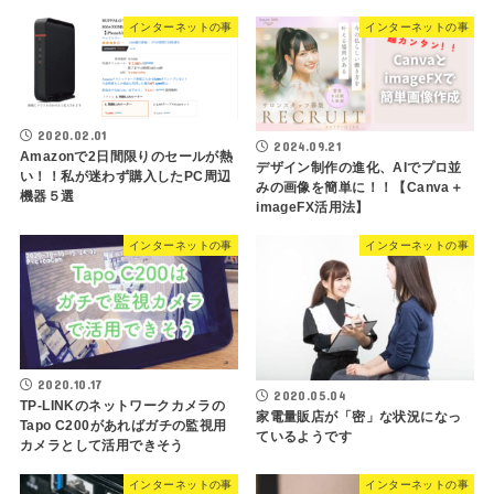
インターネットの事
インターネットの事
2020.02.01
2024.09.21
Amazonで2日間限りのセールが熱
デザイン制作の進化、AIでプロ並
い！！私が迷わず購入したPC周辺
みの画像を簡単に！！【Canva＋
機器５選
imageFX活用法】
インターネットの事
インターネットの事
2020.10.17
2020.05.04
TP-LINKのネットワークカメラの
家電量販店が「密」な状況になっ
Tapo C200があればガチの監視用
ているようです
カメラとして活用できそう
インターネットの事
インターネットの事