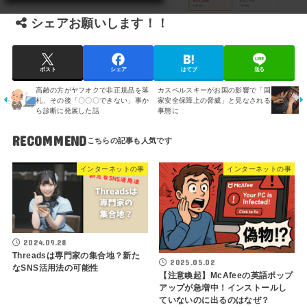
シェアお願いします！！
ポスト
シェア
はてブ
送る
高齢の方がヤフオクで非正規品を落
カスペルスキーがお国の影響で「国
札、その後「〇〇〇できない」事か
家安全保障上の脅威」と見なされる
ら診断に発展した話
事態に
RECOMMEND
インターネットの事
インターネットの事
2024.09.28
Threadsは専門家の集合地？新た
2025.05.02
なSNS活用法の可能性
【注意喚起】McAfeeの英語ポップ
アップが急増中！インストールし
ていないのに出るのはなぜ？