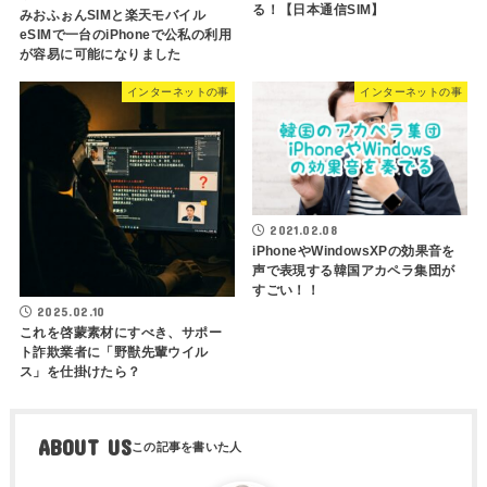
る！【日本通信SIM】
みおふぉんSIMと楽天モバイル
eSIMで一台のiPhoneで公私の利用
が容易に可能になりました
インターネットの事
インターネットの事
2021.02.08
iPhoneやWindowsXPの効果音を
声で表現する韓国アカペラ集団が
すごい！！
2025.02.10
これを啓蒙素材にすべき、サポー
ト詐欺業者に「野獣先輩ウイル
ス」を仕掛けたら？
ABOUT US