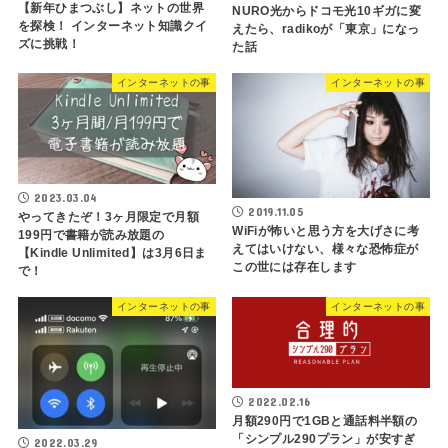
【新年ひまつぶし】ネットの世界
NURO光からドコモ光10ギガに変
を探検！ インターネット知識クイ
えたら、radikoが「東京」になっ
ズに挑戦！
た話
インターネットの事
インターネットの事
2023.03.04
2019.11.05
やってきたぞ！3ヶ月限定で月額
WiFiが怖いと思う方を大げさに考
199円で書籍が読み放題の
えてはいけない、様々な恐怖症が
【Kindle Unlimited】は3月6日ま
この世には存在します
で！
インターネットの事
インターネットの事
2022.02.16
月額290円で1GBと通話料半額の
「シンプル290プラン」が安すぎ
2022.03.29