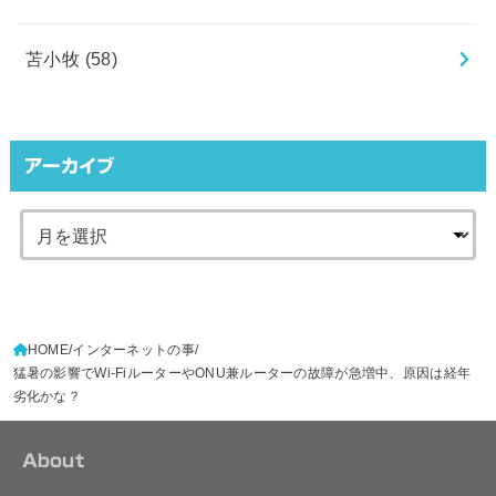
苫小牧
(58)
アーカイブ
HOME
インターネットの事
猛暑の影響でWi-FiルーターやONU兼ルーターの故障が急増中、原因は経年
劣化かな？
About