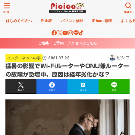
MENU
SEARCH
はじめての方へ
料金表
パソコン修理
iPhone修理
よくあ
ご連絡・ご予約・アクセスはこちら
2021.07.28
ピシコ
インターネットの事
猛暑の影響でWi-FiルーターやONU兼ルーター
の故障が急増中、原因は経年劣化かな？
ポスト
シェア
はてブ
送る