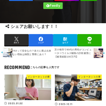
シェアお願いします！！
ポスト
シェア
はてブ
送る
苫小牧市で80代の男性がコンピュ
FAXって安全なの？未だに廃止出来
ーターウイルス駆除の詐欺被害に
ない理由は病院と警察にあり？
【被害総額100万円】
RECOMMEND
インターネットの事
インターネットの事
2025.01.02
2025.12.11