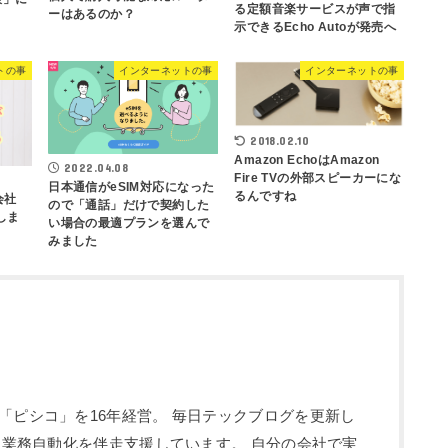
る定額音楽サービスが声で指
ーはあるのか？
示できるEcho Autoが発売へ
トの事
インターネットの事
インターネットの事
2018.02.10
Amazon EchoはAmazon
2022.04.08
Fire TVの外部スピーカーにな
日本通信がeSIM対応になった
るんですね
会社
ので「通話」だけで契約した
しま
い場合の最適プランを選んで
みました
「ピシコ」を16年経営。 毎日テックブログを更新し
入・業務自動化を伴走支援しています。 自分の会社で実