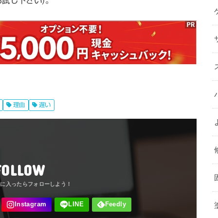
試し下さい)。
理由
遅い
FOLLOW