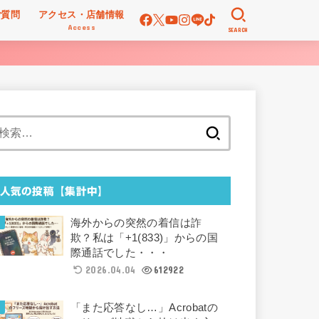
ご質問
アクセス・店舗情報
Access
SEARCH
検
索:
人気の投稿【集計中】
海外からの突然の着信は詐
欺？私は「+1(833)」からの国
際通話でした・・・
2026.04.04
612922
「また応答なし…」Acrobatの