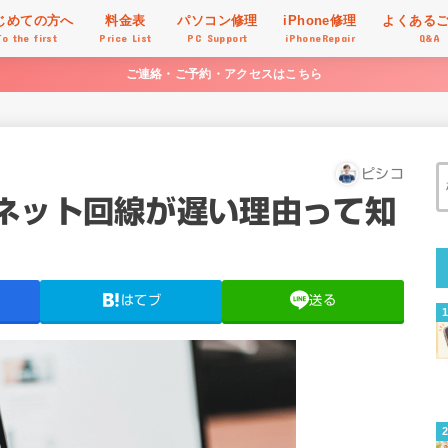
じめての方へ
料金表
パソコン修理
iPhone修理
よくある
To the first
Price List
PC Support
iPhoneRepair
Q&A
ご連絡・ご予約・アクセスはこちら
ピシコ
ネット回線が遅い理由って知
はてブ
送る