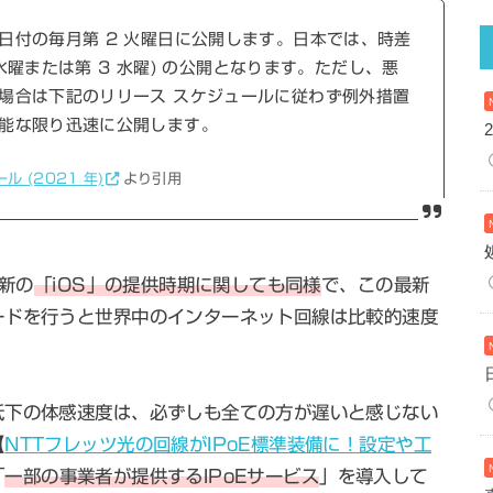
日付の毎月第 2 火曜日に公開します。日本では、時差
 水曜または第 3 水曜) の公開となります。ただし、悪
場合は下記のリリース スケジュールに従わず例外措置
能な限り迅速に公開します。
 (2021 年)
より引用
最新の
「iOS」の提供時期に関しても同様
で、この最新
ードを行うと世界中のインターネット回線は比較的速度
低下の体感速度は、必ずしも全ての方が遅いと感じない
【
NTTフレッツ光の回線がIPoE標準装備に！設定や工
「
一部の事業者が提供するIPoEサービス
」を導入して