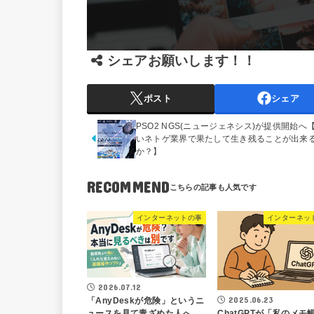
シェアお願いします！！
ポスト
シェア
PSO2 NGS(ニュージェネシス)が提供開始へ
いネトゲ業界で果たして生き残ることが出来
か？】
RECOMMEND
インターネットの事
インターネッ
2026.07.12
2025.06.23
「AnyDeskが危険」というニ
ChatGPTが「私のメモ
ュースを見て青ざめた人へ。