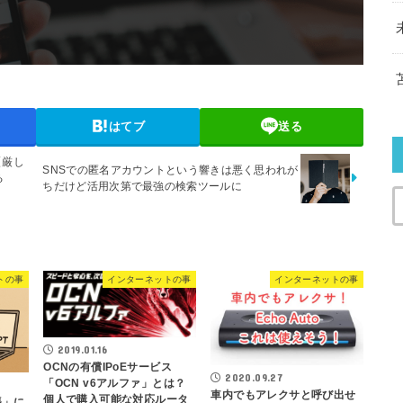
はてブ
送る
【厳し
SNSでの匿名アカウントという響きは悪く思われが
る
ちだけど活用次第で最強の検索ツールに
トの事
インターネットの事
インターネットの事
2019.01.16
OCNの有償IPoEサービス
2020.09.27
「OCN v6アルファ」とは？
車内でもアレクサと呼び出せ
個人で購入可能な対応ルータ
帳」に