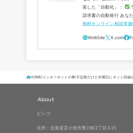
装した「自動化」：
請求書の自動発行 あな
無料オンライン相談実施
HOME
インターネットの事
不定期だけど水曜日にネット回線
About
ピシコ
住所 : 北海道苫小牧市豊川町2丁目3-15