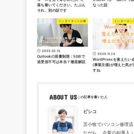
なった話
落ち着いてください、たぶん
それ、別の話です
インターネットの事
インターネッ
2025.03.16
2020.11.30
Outlookの容量制限：5GBで
WordPressを覚えたい
送受信不可は本当？徹底解説
(事業主様)が増えた気が
すね
ABOUT US
ピシコ
苫小牧でパソコン修理店
ながら、 企業のAI導