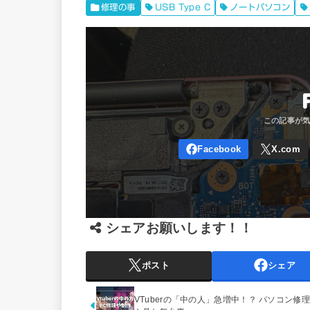
修理の事
USB Type C
ノートパソコン
シェアお願いします！！
ポスト
シェア
VTuberの「中の人」急増中！？ パソコン修