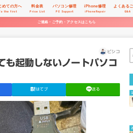
じめての方へ
料金表
パソコン修理
iPhone修理
よくある
To the first
Price List
PC Support
iPhoneRepair
Q&A
ご連絡・ご予約・アクセスはこちら
ピシコ
ても起動しないノートパソコ
はてブ
送る