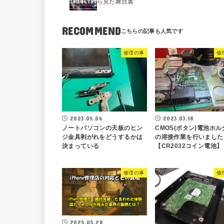
ら見た舞台裏
RECOMMEND
修理の事
修
2023.05.06
2023.03.18
ノートパソコンの天板のヒン
CMOS(ボタン)電池ホル
ジ金具剥がれをどうするかは
の溶接作業を行いました
決まっている
【CR2032コイン電池】
修理の事
修
2025.05.28