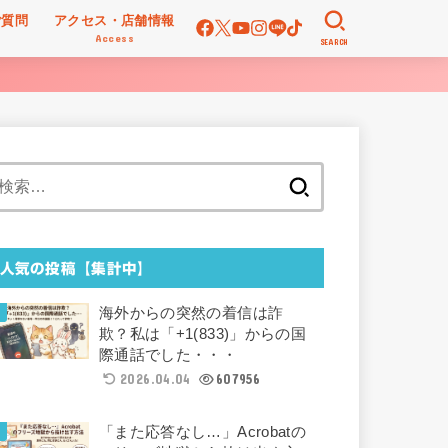
ご質問
アクセス・店舗情報
Access
SEARCH
検
索:
人気の投稿【集計中】
海外からの突然の着信は詐
欺？私は「+1(833)」からの国
際通話でした・・・
2026.04.04
607956
「また応答なし…」Acrobatの