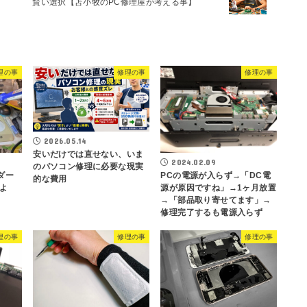
賢い選択【苫小牧のPC修理屋が考える事】
理の事
修理の事
修理の事
2026.05.14
安いだけでは直せない、いま
2024.02.09
のパソコン修理に必要な現実
PCの電源が入らず→「DC電
ダー
的な費用
源が原因ですね」→1ヶ月放置
よ
→「部品取り寄せてます」→
修理完了するも電源入らず
理の事
修理の事
修理の事