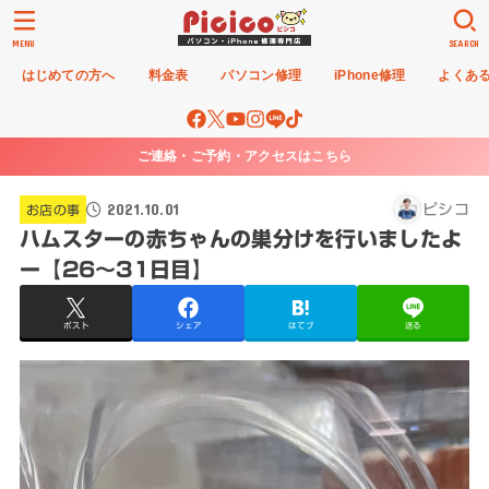
MENU
SEARCH
はじめての方へ
料金表
パソコン修理
iPhone修理
よくあ
ご連絡・ご予約・アクセスはこちら
2021.10.01
ピシコ
お店の事
ハムスターの赤ちゃんの巣分けを行いましたよ
ー【26〜31日目】
ポスト
シェア
はてブ
送る