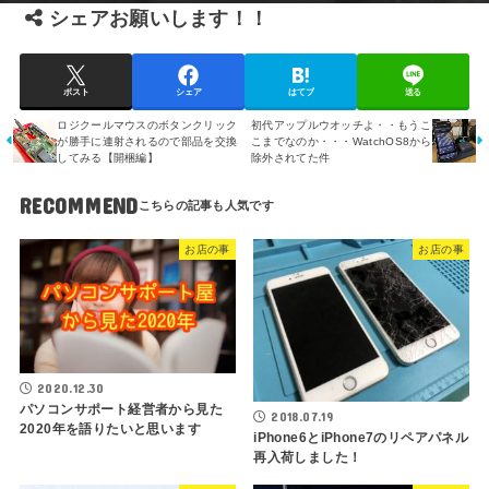
シェアお願いします！！
ポスト
シェア
はてブ
送る
ロジクールマウスのボタンクリック
初代アップルウオッチよ・・もうこ
が勝手に連射されるので部品を交換
こまでなのか・・・WatchOS8から
してみる【開梱編】
除外されてた件
RECOMMEND
お店の事
お店の事
2020.12.30
パソコンサポート経営者から見た
2018.07.19
2020年を語りたいと思います
iPhone6とiPhone7のリペアパネル
再入荷しました！