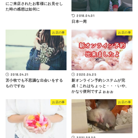
にご来店されたお客様にお見せし
た時の感想は如何に
2018.04.01
日本一周
お店の事
お店の事
2018.04.21
2020.06.25
苫小牧でも不思議な出会いをする
新オンライン予約システムが完
ものですね
成！これはちょっと・・・いや、
かなり便利ですよぉぉぉ
お店の事
お店の事
2021.09.20