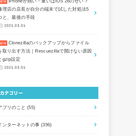
iPhoneが熱い・重いはiOS 26のせい？
修理店の店長が自分の端末で試した対処法5
つと、最後の手段
2026.08.06
Clonezillaのバックアップからファイル
を取り出す方法｜Rescuezillaで開けない原因
とgzip設定
2026.08.06
カテゴリー
アプリのこと
(55)
インターネットの事
(396)