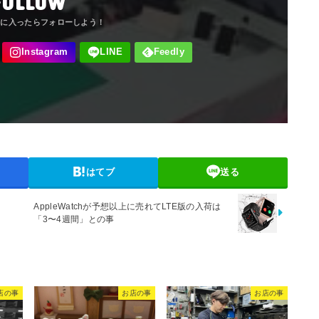
FOLLOW
はてブ
送る
AppleWatchが予想以上に売れてLTE版の入荷は
「3〜4週間」との事
店の事
お店の事
お店の事