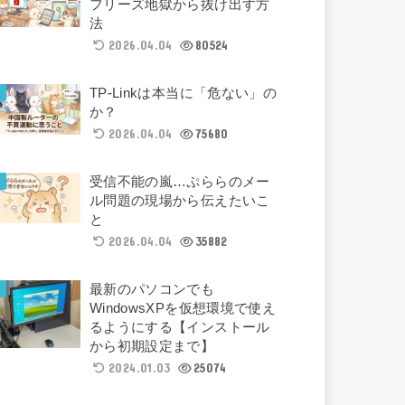
フリーズ地獄から抜け出す方
法
2026.04.04
80524
TP-Linkは本当に「危ない」の
か？
2026.04.04
75680
受信不能の嵐…ぷららのメー
ル問題の現場から伝えたいこ
と
2026.04.04
35882
最新のパソコンでも
WindowsXPを仮想環境で使え
るようにする【インストール
から初期設定まで】
2024.01.03
25074