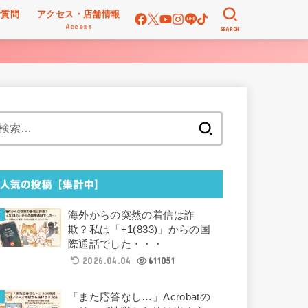
ご質問
アクセス・店舗情報
Access
SEARCH
検
索:
人気の投稿【集計中】
海外からの突然の着信は詐
欺？私は「+1(833)」からの国
際通話でした・・・
2026.04.04
611051
「また応答なし…」Acrobatの