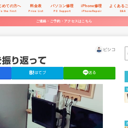
じめての方へ
料金表
パソコン修理
iPhone修理
よくある
To the first
Price List
PC Support
iPhoneRepair
Q&A
ご連絡・ご予約・アクセスはこちら
ピシコ
月を振り返って
はてブ
送る