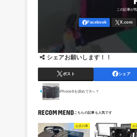
シェアお願いします！！
ポスト
シェア
iPhone8を諦めてXへ？
RECOMMEND
お店の事
お