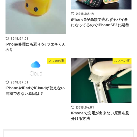
2018.02.14
iPhoneXが高額で売れずヤバイ事
になってるのでiPhoneSE2に期待
2018.04.01
iPhone修理にも彩りを♪フエキくん
のり
スマホの事
スマホの事
2018.04.01
iPhoneやiPadでiCloudが使えない
同期できない原因は？
2018.04.01
iPhoneで充電が出来ない原因を見
分ける方法