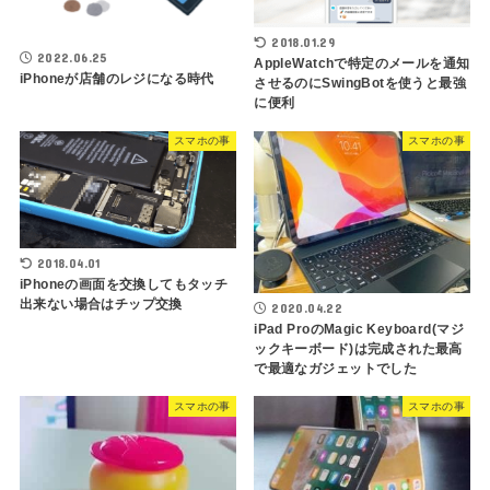
2018.01.29
2022.06.25
AppleWatchで特定のメールを通知
iPhoneが店舗のレジになる時代
させるのにSwingBotを使うと最強
に便利
スマホの事
スマホの事
2018.04.01
iPhoneの画面を交換してもタッチ
出来ない場合はチップ交換
2020.04.22
iPad ProのMagic Keyboard(マジ
ックキーボード)は完成された最高
で最適なガジェットでした
スマホの事
スマホの事