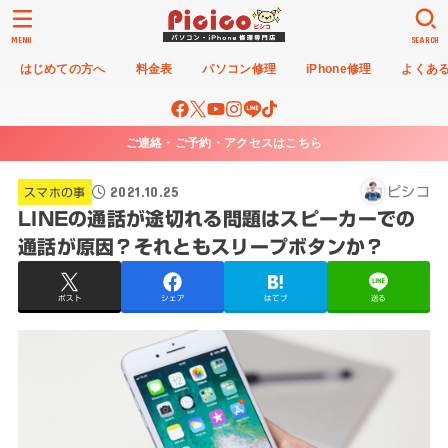
MENU
SEARCH
はじめての方へ
料金表
パソコン修理
iPhone修理
よくあ
ご連絡・ご予約・アクセスはこちら
2021.10.25
ピシコ
スマホの事
LINEの通話が途切れる問題はスピーカーでの
通話が原因？それともスリープボタンか？
ポスト
シェア
はてブ
送る