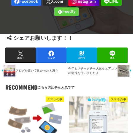
シェアお願いします！！
ポスト
シェア
はてブ
送る
今年もメチャクチャ大変なエアコン
ブログを書いて良かったと思う
の清掃を行いましたよ
RECOMMEND
スマホの事
スマホの事