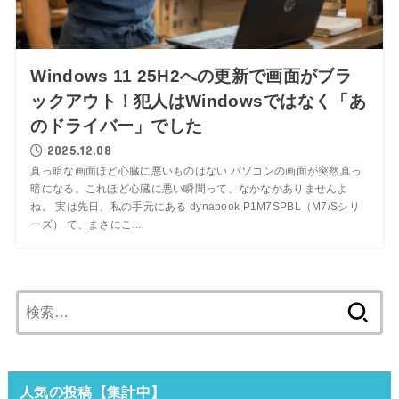
Windows 11 25H2への更新で画面がブラ
ックアウト！犯人はWindowsではなく「あ
のドライバー」でした
2025.12.08
真っ暗な画面ほど心臓に悪いものはない パソコンの画面が突然真っ
暗になる。これほど心臓に悪い瞬間って、なかなかありませんよ
ね。 実は先日、私の手元にある dynabook P1M7SPBL（M7/Sシリ
ーズ） で、まさにこ...
検
索:
人気の投稿【集計中】