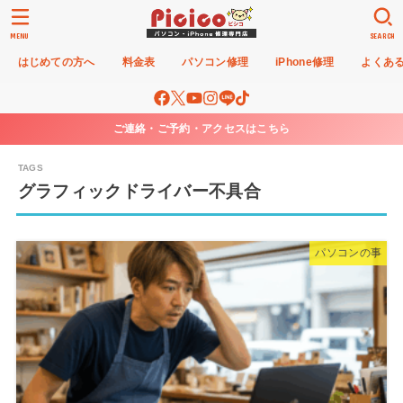
MENU
SEARCH
はじめての方へ
料金表
パソコン修理
iPhone修理
よくあ
ご連絡・ご予約・アクセスはこちら
グラフィックドライバー不具合
パソコンの事