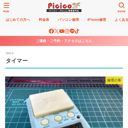
MENU
SEARCH
はじめての方へ
料金表
パソコン修理
iPhone修理
よくあ
ご連絡・ご予約・アクセスはこちら
タイマー
修理の事