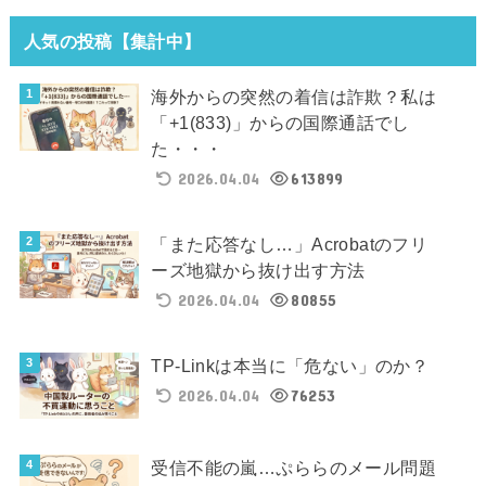
人気の投稿【集計中】
海外からの突然の着信は詐欺？私は
「+1(833)」からの国際通話でし
た・・・
2026.04.04
613899
「また応答なし…」Acrobatのフリ
ーズ地獄から抜け出す方法
2026.04.04
80855
TP-Linkは本当に「危ない」のか？
2026.04.04
76253
受信不能の嵐…ぷららのメール問題