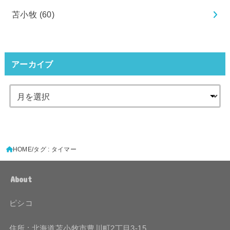
苫小牧
(60)
アーカイブ
HOME
タグ : タイマー
About
ピシコ
住所 : 北海道苫小牧市豊川町2丁目3-15