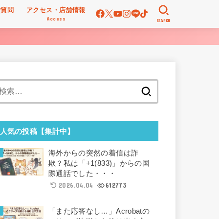
ご質問
アクセス・店舗情報
Access
SEARCH
検
索:
人気の投稿【集計中】
海外からの突然の着信は詐
欺？私は「+1(833)」からの国
際通話でした・・・
2026.04.04
612773
「また応答なし…」Acrobatの