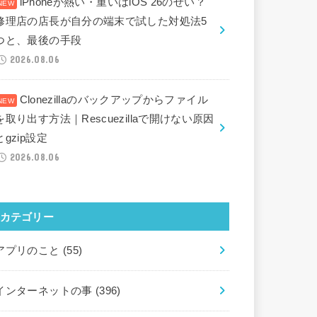
iPhoneが熱い・重いはiOS 26のせい？
修理店の店長が自分の端末で試した対処法5
つと、最後の手段
2026.08.06
Clonezillaのバックアップからファイル
を取り出す方法｜Rescuezillaで開けない原因
とgzip設定
2026.08.06
カテゴリー
アプリのこと
(55)
インターネットの事
(396)