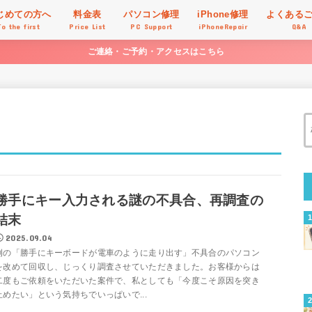
じめての方へ
料金表
パソコン修理
iPhone修理
よくある
To the first
Price List
PC Support
iPhoneRepair
Q&A
ご連絡・ご予約・アクセスはこちら
勝手にキー入力される謎の不具合、再調査の
結末
2025.09.04
例の「勝手にキーボードが電車のように走り出す」不具合のパソコン
を改めて回収し、じっくり調査させていただきました。お客様からは
二度もご依頼をいただいた案件で、私としても「今度こそ原因を突き
止めたい」という気持ちでいっぱいで...