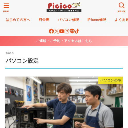
MENU
SEARCH
はじめての方へ
料金表
パソコン修理
iPhone修理
よくあ
ご連絡・ご予約・アクセスはこちら
パソコン設定
パソコンの事