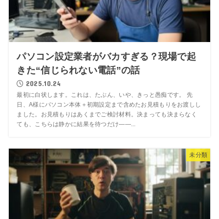
パソコン設定業者がバカすぎる？現場で起
きた“信じられない電話”の話
2025.10.24
最初に白状します。これは、たぶん、いや、きっと愚痴です。 先
日、A様にパソコン本体＋初期設定まで含めたお見積もりをお渡しし
ました。お見積もりはあくまでご検討材料。決まっても決まらなく
ても、こちらは静かに結果を待つだけ――...
未分類