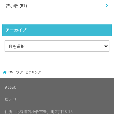
苫小牧
(61)
アーカイブ
HOME
タグ : ヒアリング
About
ピシコ
住所 : 北海道苫小牧市豊川町2丁目3-15