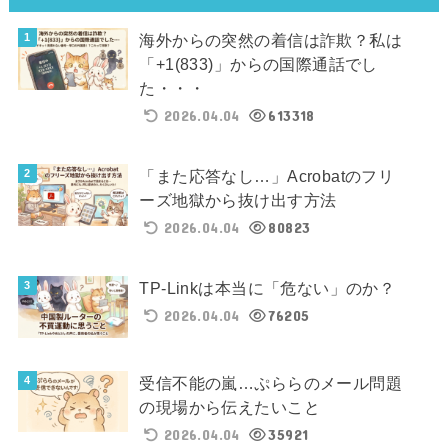
海外からの突然の着信は詐欺？私は
「+1(833)」からの国際通話でし
た・・・
2026.04.04
613318
「また応答なし…」Acrobatのフリ
ーズ地獄から抜け出す方法
2026.04.04
80823
TP-Linkは本当に「危ない」のか？
2026.04.04
76205
受信不能の嵐…ぷららのメール問題
の現場から伝えたいこと
2026.04.04
35921