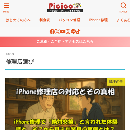
MENU
SEARCH
はじめての方へ
料金表
パソコン修理
iPhone修理
よくあ
ご連絡・ご予約・アクセスはこちら
修理店選び
修理の事