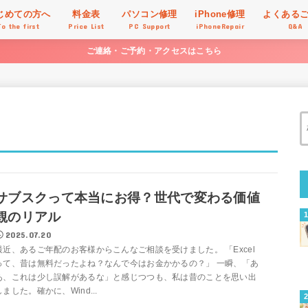
じめての方へ
料金表
パソコン修理
iPhone修理
よくある
To the first
Price List
PC Support
iPhoneRepair
Q&A
ご連絡・ご予約・アクセスはこちら
サブスクって本当にお得？世代で変わる価値
観のリアル
2025.07.20
最近、あるご年配のお客様からこんなご相談を受けました。 「Excel
って、昔は無料だったよね？なんで今はお金かかるの？」 一瞬、「あ
あ、これは少し誤解があるな」と感じつつも、私は昔のことを思い出
しました。確かに、Wind...