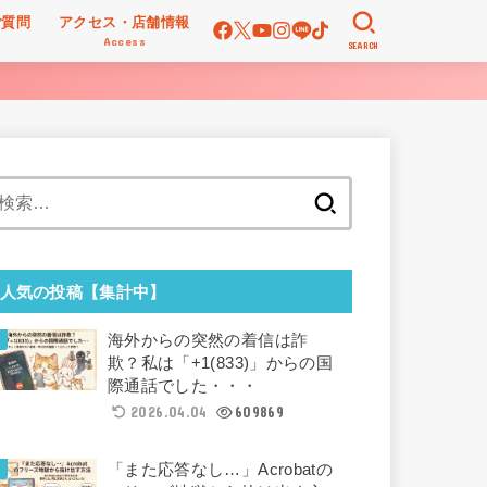
ご質問
アクセス・店舗情報
Access
SEARCH
検
索:
人気の投稿【集計中】
海外からの突然の着信は詐
欺？私は「+1(833)」からの国
際通話でした・・・
2026.04.04
609869
「また応答なし…」Acrobatの