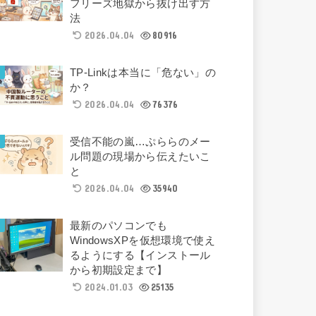
フリーズ地獄から抜け出す方
法
2026.04.04
80916
TP-Linkは本当に「危ない」の
か？
2026.04.04
76376
受信不能の嵐…ぷららのメー
ル問題の現場から伝えたいこ
と
2026.04.04
35940
最新のパソコンでも
WindowsXPを仮想環境で使え
るようにする【インストール
から初期設定まで】
2024.01.03
25135