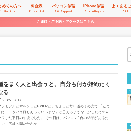
じめての方へ
料金表
パソコン修理
iPhone修理
よくある
To the first
Price List
PC Support
iPhoneRepair
Q&A
ご連絡・ご予約・アクセスはこちら
種をまく人と出会うと、自分も何か始めたく
なる
2025.05.15
プラモデルとマルシェとNetflixと、ちょっと寄り道のその先で 「たま
には、こういう日もあっていいよな」と思えるような、少しだけのん
びりした平日の午後でした。 その日は、パソコン1台の納品があるだ
けで、店舗の問い合わせ...