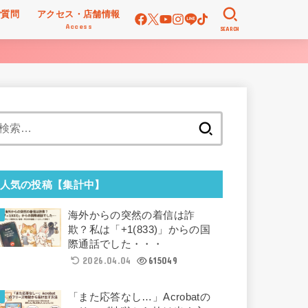
ご質問
アクセス・店舗情報
Access
SEARCH
検
索:
人気の投稿【集計中】
海外からの突然の着信は詐
欺？私は「+1(833)」からの国
際通話でした・・・
2026.04.04
615049
「また応答なし…」Acrobatの