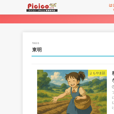
は
東明
よもやま話