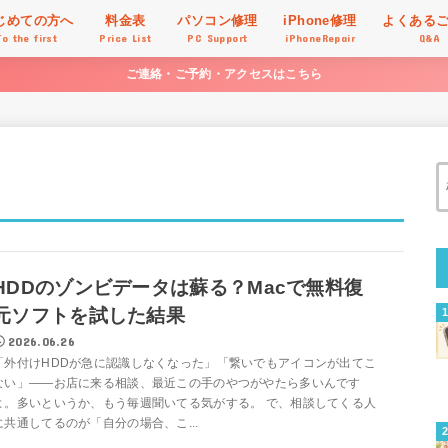
じめての方へ
料金表
パソコン修理
iPhone修理
よくある
To the first
Price List
PC Support
iPhoneRepair
Q&A
ご連絡・ご予約・アクセスはこちら
HDDのゾンビデータは蘇る？Macで無料復
元ソフトを試した結果
2026.06.26
「外付けHDDが急に認識しなくなった」「繋いでもアイコンが出てこ
ない」——お店に来る相談、最近この手のやつがやたら多いんです
よ。多いというか、もう毎週聞いてる気がする。 で、相談してくる人
に共通してるのが「自分の場合、こ...