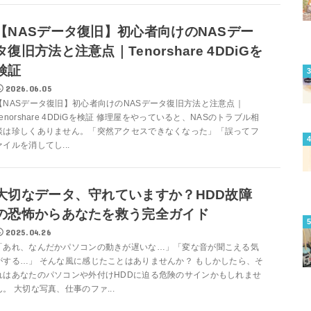
【NASデータ復旧】初心者向けのNASデー
タ復旧方法と注意点｜Tenorshare 4DDiGを
検証
2026.06.05
【NASデータ復旧】初心者向けのNASデータ復旧方法と注意点｜
Tenorshare 4DDiGを検証 修理屋をやっていると、NASのトラブル相
談は珍しくありません。「突然アクセスできなくなった」「誤ってフ
ァイルを消してし...
大切なデータ、守れていますか？HDD故障
の恐怖からあなたを救う完全ガイド
2025.04.26
「あれ、なんだかパソコンの動きが遅いな…」「変な音が聞こえる気
がする…」 そんな風に感じたことはありませんか？ もしかしたら、そ
れはあなたのパソコンや外付けHDDに迫る危険のサインかもしれませ
ん。 大切な写真、仕事のファ...