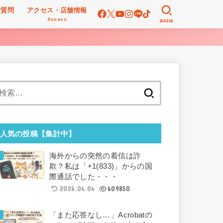
ご質問
アクセス・店舗情報
Access
SEARCH
検
索:
人気の投稿【集計中】
海外からの突然の着信は詐
欺？私は「+1(833)」からの国
際通話でした・・・
2026.04.04
609850
「また応答なし…」Acrobatの