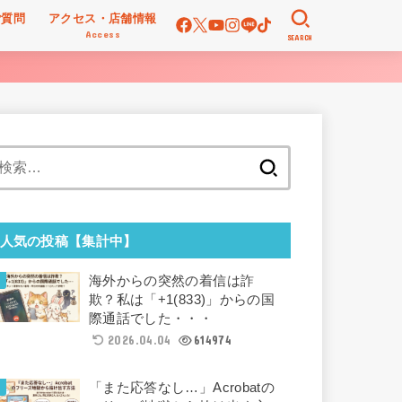
ご質問
アクセス・店舗情報
Access
SEARCH
検
索:
人気の投稿【集計中】
海外からの突然の着信は詐
欺？私は「+1(833)」からの国
際通話でした・・・
2026.04.04
614974
「また応答なし…」Acrobatの