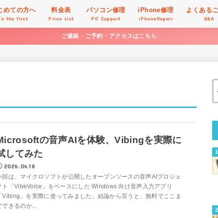
じめての方へ
料金表
パソコン修理
iPhone修理
よくある
To the first
Price List
PC Support
iPhoneRepair
Q&A
ご連絡・ご予約・アクセスはこちら
Microsoftの音声AIを体験、Vibingを実際に
試してみた
2026.04.18
今回は、マイクロソフトが公開したオープンソースの音声AIプロジェ
クト「VibeVoice」をベースにした Windows 向け音声入力アプリ
「Vibing」を実際に使ってみました。結論から言うと、無料でここま
でできるのか...