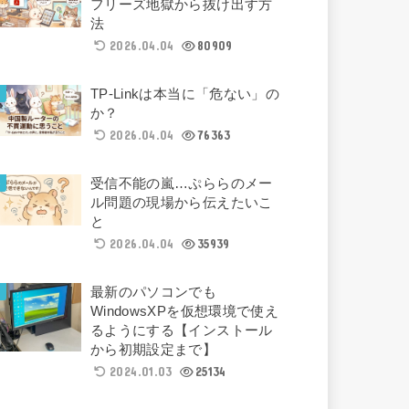
フリーズ地獄から抜け出す方
法
2026.04.04
80909
TP-Linkは本当に「危ない」の
か？
2026.04.04
76363
受信不能の嵐…ぷららのメー
ル問題の現場から伝えたいこ
と
2026.04.04
35939
最新のパソコンでも
WindowsXPを仮想環境で使え
るようにする【インストール
から初期設定まで】
2024.01.03
25134