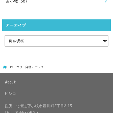
苫小牧
(58)
アーカイブ
HOME
タグ : 自動デバッグ
About
ピシコ
住所 : 北海道苫小牧市豊川町2丁目3-15
TEL : 0144-72-6767