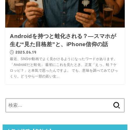
Androidを持つと蛙化される？—スマホが
生む“見た目格差”と、iPhone信仰の話
2025.06.19
最近、SNSや動画でよく見かけるようになったワードがあります。
「Androidだと蛙化」 最初にこれを見たとき、正直「えっ、蛙？ケ
ロッピ？」と本気で思ったんですよ。 でも、意味を調べてみてびっ
くり。どうやら一部の若い女...
検
索: