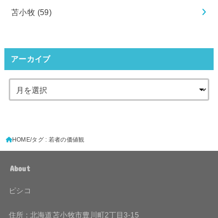
苫小牧
(59)
アーカイブ
HOME
タグ : 若者の価値観
About
ピシコ
住所 : 北海道苫小牧市豊川町2丁目3-15