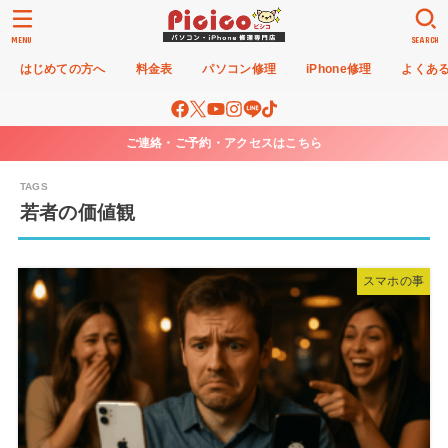
MENU
SEARCH
はじめての方へ
料金表
パソコン修理
iPhone修理
よくあ
ご連絡・ご予約・アクセスはこちら
若者の価値観
スマホの事