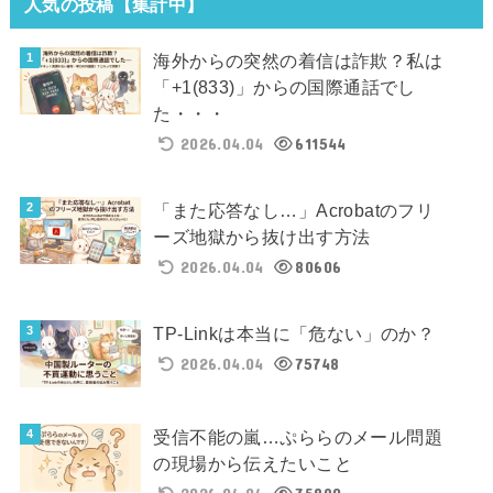
人気の投稿【集計中】
海外からの突然の着信は詐欺？私は
「+1(833)」からの国際通話でし
た・・・
2026.04.04
611544
「また応答なし…」Acrobatのフリ
ーズ地獄から抜け出す方法
2026.04.04
80606
TP-Linkは本当に「危ない」のか？
2026.04.04
75748
受信不能の嵐…ぷららのメール問題
の現場から伝えたいこと