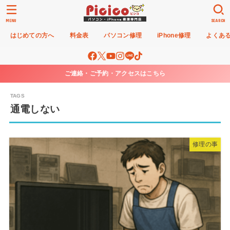
MENU
SEARCH
はじめての方へ
料金表
パソコン修理
iPhone修理
よくあ
ご連絡・ご予約・アクセスはこちら
通電しない
修理の事