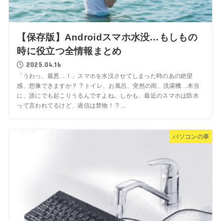
【保存版】Androidスマホ水没…もしもの
時に役立つ全情報まとめ
2025.04.16
「うわっ、最悪…！」スマホを水没させてしまった時のあの絶望
感、想像できますか？ ? トイレ、お風呂、突然の雨、洗濯機…本当
に、誰にでも起こりうるんですよね。しかも、最近のスマホは防水
って言われてるけど、過信は禁物！ ? ...
パソコンの事