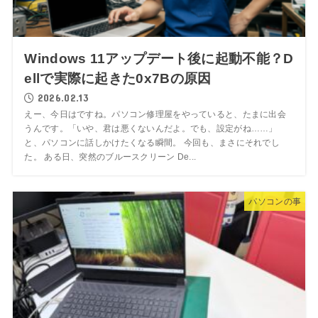
Windows 11アップデート後に起動不能？D
ellで実際に起きた0x7Bの原因
2026.02.13
えー、今日はですね。パソコン修理屋をやっていると、たまに出会
うんです。「いや、君は悪くないんだよ。でも、設定がね……」
と、パソコンに話しかけたくなる瞬間。 今回も、まさにそれでし
た。 ある日、突然のブルースクリーン De...
パソコンの事