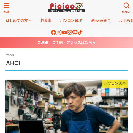
MENU
SEARCH
はじめての方へ
料金表
パソコン修理
iPhone修理
よくあ
ご連絡・ご予約・アクセスはこちら
AHCI
パソコンの事