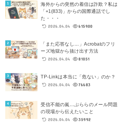
海外からの突然の着信は詐欺？私は
「+1(833)」からの国際通話でし
た・・・
2026.04.04
615900
「また応答なし…」Acrobatのフリ
ーズ地獄から抜け出す方法
2026.04.04
81051
TP-Linkは本当に「危ない」のか？
2026.04.04
76683
受信不能の嵐…ぷららのメール問題
の現場から伝えたいこと
2026.04.04
35992