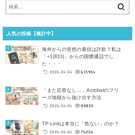
検
索:
人気の投稿【集計中】
海外からの突然の着信は詐欺？私は
「+1(833)」からの国際通話でし
た・・・
2026.04.04
613954
「また応答なし…」Acrobatのフリ
ーズ地獄から抜け出す方法
2026.04.04
80855
TP-Linkは本当に「危ない」のか？
2026.04.04
76254