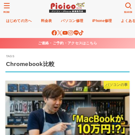
MENU
SEARCH
はじめての方へ
料金表
パソコン修理
iPhone修理
よくあ
ご連絡・ご予約・アクセスはこちら
Chromebook比較
パソコンの事