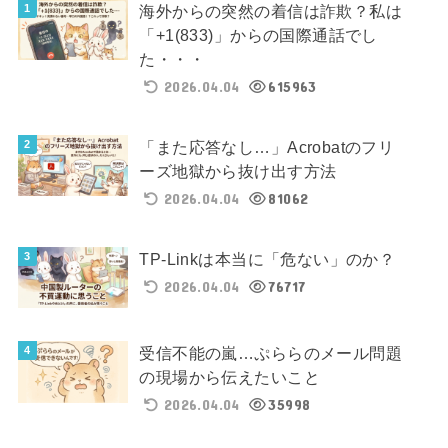
海外からの突然の着信は詐欺？私は
「+1(833)」からの国際通話でし
た・・・
2026.04.04
615963
「また応答なし…」Acrobatのフリ
ーズ地獄から抜け出す方法
2026.04.04
81062
TP-Linkは本当に「危ない」のか？
2026.04.04
76717
受信不能の嵐…ぷららのメール問題
の現場から伝えたいこと
2026.04.04
35998