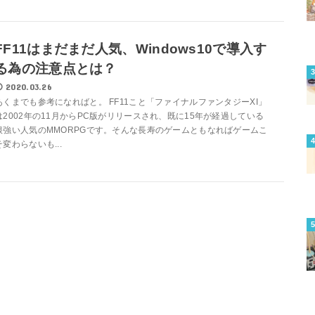
FF11はまだまだ人気、Windows10で導入す
る為の注意点とは？
2020.03.26
あくまでも参考になればと。 FF11こと「ファイナルファンタジーXI」
は2002年の11月からPC版がリリースされ、既に15年が経過している
根強い人気のMMORPGです。そんな長寿のゲームともなればゲームこ
そ変わらないも...