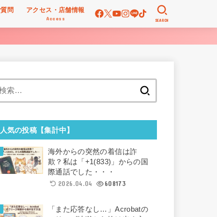
ご質問
アクセス・店舗情報
Access
SEARCH
検
索:
人気の投稿【集計中】
海外からの突然の着信は詐
欺？私は「+1(833)」からの国
際通話でした・・・
2026.04.04
608173
「また応答なし…」Acrobatの