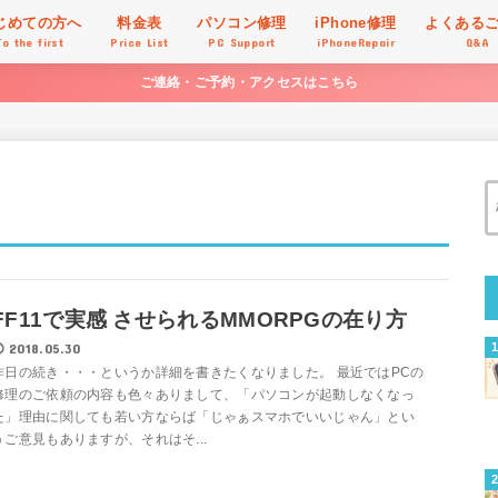
じめての方へ
料金表
パソコン修理
iPhone修理
よくある
To the first
Price List
PC Support
iPhoneRepair
Q&A
ご連絡・ご予約・アクセスはこちら
FF11で実感 させられるMMORPGの在り方
2018.05.30
昨日の続き・・・というか詳細を書きたくなりました。 最近ではPCの
修理のご依頼の内容も色々ありまして、「パソコンが起動しなくなっ
た」理由に関しても若い方ならば「じゃぁスマホでいいじゃん」とい
うご意見もありますが、それはそ...