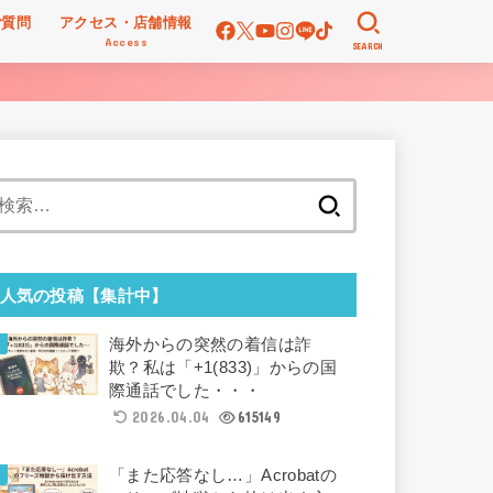
ご質問
アクセス・店舗情報
Access
SEARCH
検
索:
人気の投稿【集計中】
海外からの突然の着信は詐
欺？私は「+1(833)」からの国
際通話でした・・・
2026.04.04
615149
「また応答なし…」Acrobatの