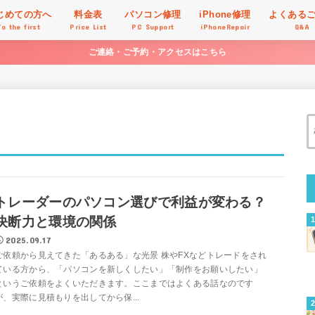
じめての方へ
料金表
パソコン修理
iPhone修理
よくある
To the first
Price List
PC Support
iPhoneRepair
Q&A
ご連絡・ご予約・アクセスはこちら
トレーダーのパソコン選びで利益が変わる？
決断力と環境の関係
2025.09.17
ご依頼から見えてきた「あるある」な光景 株やFXなどトレードをされ
ている方から、「パソコンを新しくしたい」「制作をお願いしたい」
というご依頼をよくいただきます。ここまではよくある話なのです
が、実際に見積もりを出してから保...