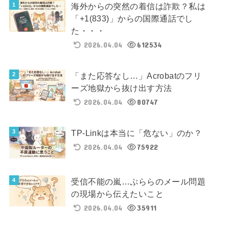
海外からの突然の着信は詐欺？私は
「+1(833)」からの国際通話でし
た・・・
2026.04.04
612534
「また応答なし…」Acrobatのフリ
ーズ地獄から抜け出す方法
2026.04.04
80747
TP-Linkは本当に「危ない」のか？
2026.04.04
75922
受信不能の嵐…ぷららのメール問題
の現場から伝えたいこと
2026.04.04
35911