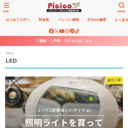
MENU
SEARCH
はじめての方へ
料金表
パソコン修理
iPhone修理
よくあ
ご連絡・ご予約・アクセスはこちら
LED
修理の事