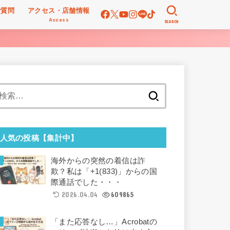
ご質問
アクセス・店舗情報
Access
SEARCH
検
索:
人気の投稿【集計中】
海外からの突然の着信は詐
欺？私は「+1(833)」からの国
際通話でした・・・
2026.04.04
609865
「また応答なし…」Acrobatの