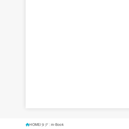
HOME
タグ : m-Book