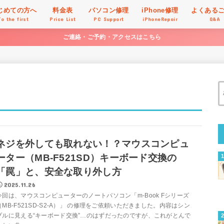
じめての方へ
料金表
パソコン修理
iPhone修理
よくある
To the first
Price List
PC Support
iPhoneRepair
Q&A
ご連絡・ご予約・アクセスはこちら
ネジを外しても取れない！？マウスコンピュ
ーター（MB-F521SD）キーボード交換の
「罠」と、安全な取り外し方
2025.11.26
今回は、マウスコンピューターのノートパソコン「m-Book Fシリーズ
（MB-F521SD-S2-A）」 の修理をご依頼いただきました。内容はシン
プルに見える“キーボード交換”…のはずだったのですが、これがとんで