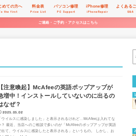
じめての方へ
料金表
パソコン修理
iPhone修理
よくある
To the first
Price List
PC Support
iPhoneRepair
Q&A
ご連絡・ご予約・アクセスはこちら
【注意喚起】McAfeeの英語ポップアップが
急増中！インストールしていないのに出るの
はなぜ？
2025.05.02
「ウイルスに感染しました」と表示されるけれど…McAfeeは入れてな
い？ 最近、当店へのご相談で多いのが「McAfeeのポップアップが英語
で出て、ウイルスに感染したと表示される」というもの。 しかし、お