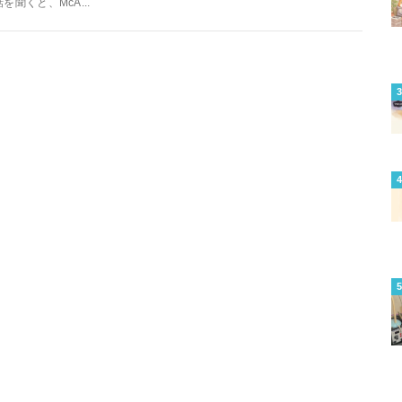
話を聞くと、McA...