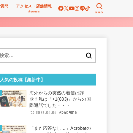
ご質問
アクセス・店舗情報
Access
SEARCH
検
索:
人気の投稿【集計中】
海外からの突然の着信は詐
欺？私は「+1(833)」からの国
際通話でした・・・
2026.04.04
609815
「また応答なし…」Acrobatの