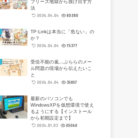
フリーズ地獄から抜け出す方
法
2026.04.04
80280
TP-Linkは本当に「危ない」の
か？
2026.04.04
75377
受信不能の嵐…ぷららのメー
ル問題の現場から伝えたいこ
と
2026.04.04
35857
最新のパソコンでも
WindowsXPを仮想環境で使え
るようにする【インストール
から初期設定まで】
2024.01.03
25060