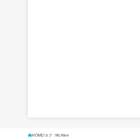
HOME
タグ : McAfee